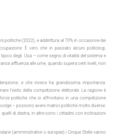
ni politiche (2022), e addirittura al 70% in occasione dei
ccupazione. È vero che in passato alcuni politologi,
tipico degli
Usa – come segno di vitalità del sistema e
sa affluenza alle urne, quando supera certi livelli, non
iderazione, e che invece ha grandissima importanza:
are l’esito della competizione elettorale. La ragione è
forze politiche che si affrontano in una competizione
 svolge – possono avere matrici politiche molto diverse.
 quelli di destra, in altre sono i cittadini con inclinazioni
ndarie (amministrative o europee) i Cinque Stelle vanno