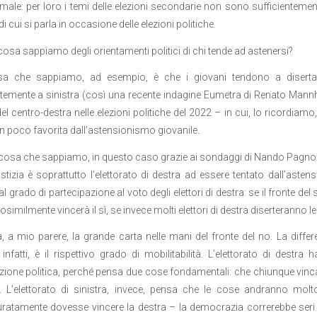
ale: per loro i temi delle elezioni secondarie non sono sufficiente
di cui si parla in occasione delle elezioni politiche.
osa sappiamo degli orientamenti politici di chi tende ad astenersi?
a che sappiamo, ad esempio, è che i giovani tendono a diserta
temente a sinistra (così una recente indagine Eumetra di Renato Mannh
 del centro-destra nelle elezioni politiche del 2022 – in cui, lo ricordi
n poco favorita dall’astensionismo giovanile.
 cosa che sappiamo, in questo caso grazie ai sondaggi di Nando Pagnonc
ustizia è soprattutto l’elettorato di destra ad essere tentato dall’ast
 grado di partecipazione al voto degli elettori di destra: se il fronte del s
osimilmente vincerà il sì, se invece molti elettori di destra diserteranno l
, a mio parere, la grande carta nelle mani del fronte del no. La differ
, infatti, è il rispettivo grado di mobilitabilità. L’elettorato di destra
ione politica, perché pensa due cose fondamentali: che chiunque vin
o. L’elettorato di sinistra, invece, pensa che le cose andranno mo
atamente dovesse vincere la destra – la democrazia correrebbe seri peri