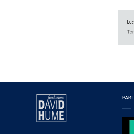
Luc
Tor
PART