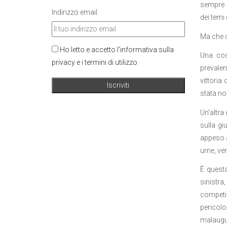
sempre m
Indirizzo email:
dei temi 
Ma che c
Ho letto e accetto l'informativa sulla
Una cos
privacy e i termini di utilizzo
prevalen
vittoria
stata no
Un’altra
sulla gi
appeso al
urne, ver
È questa
sinistra
competiz
pericol
malaugur