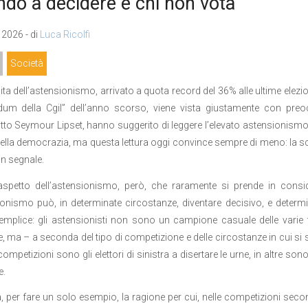
do a decidere è chi non vota
2026 - di
Luca Ricolfi
Società
ita dell’astensionismo, arrivato a quota record del 36% alle ultime elezio
ndum della Cgil” dell’anno scorso, viene vista giustamente con preo
tto Seymour Lipset, hanno suggerito di leggere l’elevato astensionismo 
nella democrazia, ma questa lettura oggi convince sempre di meno: la scar
n segnale.
aspetto dell’astensionismo, però, che raramente si prende in cons
ionismo può, in determinate circostanze, diventare decisivo, e determin
mplice: gli astensionisti non sono un campione casuale delle varie 
le, ma – a seconda del tipo di competizione e delle circostanze in cui si
competizioni sono gli elettori di sinistra a disertare le urne, in altre sono
e.
, per fare un solo esempio, la ragione per cui, nelle competizioni seco