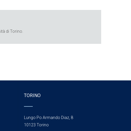
tà di Torino.
TORINO
Lungo Po Armando Diaz, 8
10123 Torino