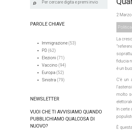
Quan
2 Marzo 
PAROLE CHIAVE
Politica
La cresc
Immigrazione
(53)
“refere
PD
(62)
soprattu
Elezioni
(71)
fiducia 
Vaccino
(94)
è un buo
Europa
(52)
C’è un 
Sinistra
(79)
l’astens
molto se
NEWSLETTER
elettora
In certe 
VUOI CHE TI AVVISIAMO QUANDO
populist
PUBBLICHIAMO QUALCOSA DI
NUOVO?
È questa