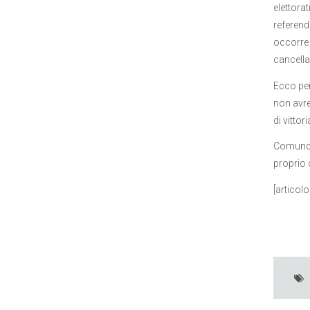
elettor
referend
occorre 
cancellaz
Ecco per
non avre
di vitto
Comunqu
proprio 
[articol