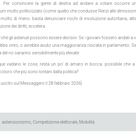
ati. Per convincere la gente di destra ad andare a votare occorre u
um molto politicizzato (come quello che condusse Renzi alle dimissioni)
molto di meno: basta denunciare rischi di involuzione autoritaria, att
ione dei diritti, eccetera.
ché gli astenuti possono essere decisivi. Se i giovani fossero andati a 
bbe vinto, o avrebbe avuto una maggioranza risicata in parlamento. Se l
ria del no saranno sensibilmente più elevate.
e vadano le cose, resta un po’ di amaro in bocca: possibile che a 
coloro che più sono lontani dalla politica?
o uscito sul Messaggero il 28 febbraio 2026]
astensionismo
,
Competizione elettorale
,
Mobilità