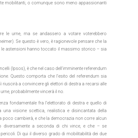
mente mobilitanti, o comunque sono meno appassionanti
re le urne, ma se andassero a votare voterebbero
eimer). Se questo è vero, è ragionevole pensare che la
amo, le astensioni hanno toccato il massimo storico – sia
elli (Ipsos), è che nel caso dell’imminente referendum
ensione. Questo comporta che l’esito del referendum sia
ì riuscirà a convincere gli elettori di destra a recarsi alle
e urne, probabilmente vincerà il no.
enza fondamentale fra l’elettorato di destra e quello di
 ha una visione scettica, realistica e disincantata della
ca poco cambierà, e che la democrazia non corre alcun
lto diversamente a seconda di chi vince, e che – se
coli. Di qui il diverso grado di mobilitabilità dei due