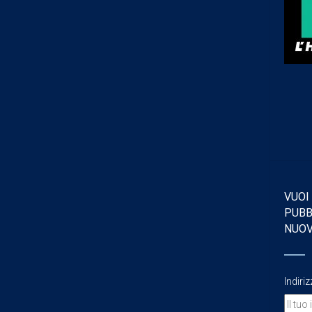
VUOI
PUBB
NUO
Indiri