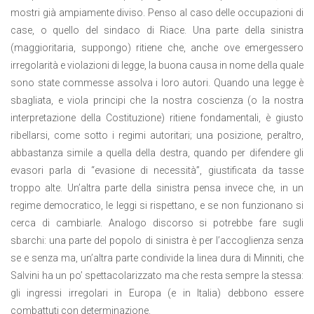
mostri già ampiamente diviso. Penso al caso delle occupazioni di
case, o quello del sindaco di Riace. Una parte della sinistra
(maggioritaria, suppongo) ritiene che, anche ove emergessero
irregolarità e violazioni di legge, la buona causa in nome della quale
sono state commesse assolva i loro autori. Quando una legge è
sbagliata, e viola principi che la nostra coscienza (o la nostra
interpretazione della Costituzione) ritiene fondamentali, è giusto
ribellarsi, come sotto i regimi autoritari; una posizione, peraltro,
abbastanza simile a quella della destra, quando per difendere gli
evasori parla di “evasione di necessità”, giustificata da tasse
troppo alte. Un’altra parte della sinistra pensa invece che, in un
regime democratico, le leggi si rispettano, e se non funzionano si
cerca di cambiarle. Analogo discorso si potrebbe fare sugli
sbarchi: una parte del popolo di sinistra è per l’accoglienza senza
se e senza ma, un’altra parte condivide la linea dura di Minniti, che
Salvini ha un po’ spettacolarizzato ma che resta sempre la stessa:
gli ingressi irregolari in Europa (e in Italia) debbono essere
combattuti con determinazione.