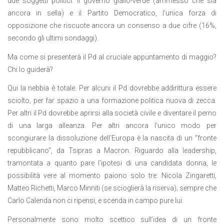
due soggetti politici: il governo giallo-verde (ammesso che sia
ancora in sella) e il Partito Democratico, l’unica forza di
opposizione che riscuote ancora un consenso a due cifre (16%,
secondo gli ultimi sondaggi).
Ma come si presenterà il Pd al cruciale appuntamento di maggio?
Chi lo guiderà?
Qui la nebbia è totale. Per alcuni il Pd dovrebbe addirittura essere
sciolto, per far spazio a una formazione politica nuova di zecca.
Per altri il Pd dovrebbe aprirsi alla società civile e diventare il perno
di una larga alleanza. Per altri ancora l’unico modo per
scongiurare la dissoluzione dell’Europa è la nascita di un “fronte
repubblicano”, da Tsipras a Macron. Riguardo alla leadership,
tramontata a quanto pare l’ipotesi di una candidata donna, le
possibilità vere al momento paiono solo tre: Nicola Zingaretti,
Matteo Richetti, Marco Minniti (se scioglierà la riserva); sempre che
Carlo Calenda non ci ripensi, e scenda in campo pure lui.
Personalmente sono molto scettico sull’idea di un fronte