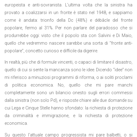
europeista e anti-sovranista. L’ultima volta che la sinistra ha
provato a coalizzarsi in un fronte è stato nel 1948, e sappiamo
come è andata: trionfo della Dc (48%) e débâcle del fronte
popolare, fermo al 31%. Per non parlare del paradosso che si
produrrebbe oggi: visto che il popolo sta con Salvini e Di Maio,
quello che vedremmo nascere sarebbe una sorta di “fronte anti-
popolare”, concetto curioso e difficile da digerire.
In realtà, più che di formule vincenti, o capaci di limitare il disastro,
quello di cui si sente la mancanza sono le idee. Dicendo “idee” non
mi riferisco a minuziosi programmi di riforma, o ai soliti proclami
di politica economica. No, quello che mi pare manchi
completamente sono un bilancio onesto sugli errori commessi
dalla sinistra (non solo Pd), e risposte chiare alle due domande su
cui Lega e Cinque Stelle hanno sfondato: la richiesta di protezione
da criminalità e immigrazione, e la richiesta di protezione
economica.
Su questo l’attuale campo progressista mi pare balbetti, o si