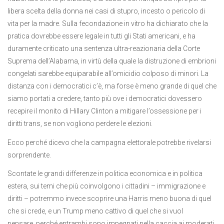
libera scelta della donna nei casi di stupro, incesto o pericolo di
vita per la madre. Sulla fecondazione in vitro ha dichiarato che la
pratica dovrebbe essere legale in tutti gli Stati americani, e ha
duramente criticato una sentenza ultra-reazionaria della Corte
Suprema dell’Alabama, in virtù della quale la distruzione di embrioni
congelati sarebbe equiparabile all’omicidio colposo di minori. La
distanza con i democratici c’è, ma forse è meno grande di quel che
siamo portati a credere, tanto più ove i democratici dovessero
recepire il monito di Hillary Clinton a mitigare l’ossessione per i
diritti trans, se non vogliono perdere le elezioni.
Ecco perché dicevo che la campagna elettorale potrebbe rivelarsi
sorprendente.
Scontate le grandi differenze in politica economica e in politica
estera, sui temi che più coinvolgono i cittadini – immigrazione e
diritti – potremmo invece scoprire una Harris meno buona di quel
che si crede, e un Trump meno cattivo di quel che si vuol
pensare, perché entrambi sono impegnati nella caccia ai moderati.