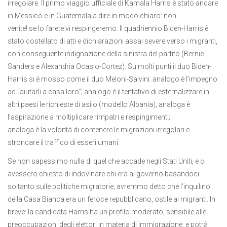
irregolare. Il primo viaggio ufficiale di Kamala Harris è stato andare
in Messico e in Guatemala a dire in modo chiaro: non
venite! se lo farete vi respingeremo. Il quadriennio Biden-Harris è
stato costellato di atti e dichiarazioni assai severe verso i migranti,
con conseguente indignazione della sinistra del partito (Bernie
Sanders e Alexandria Ocasio-Cortez). Su molti punti il duo Biden-
Harris si è mosso come il duo Meloni-Salvini: analogo è l’impegno
ad “aiutarli a casa loro”; analogo è il tentativo di esternalizzare in
altri paesi le richieste di asilo (modello Albania); analoga è
l’aspirazione a moltiplicare rimpatri e respingimenti;
analoga è la volontà di contenere le migrazioni irregolari e
stroncare il traffico di esseri umani.
Se non sapessimo nulla di quel che accade negli Stati Uniti, e ci
avessero chiesto di indovinare chi era al governo basandoci
soltanto sulle politiche migratorie, avremmo detto che l’inquilino
della Casa Bianca era un feroce repubblicano, ostile ai migranti. In
breve: la candidata Harris ha un profilo moderato, sensibile alle
preoccupazioni degli elettori in materia di immigrazione, e potrà