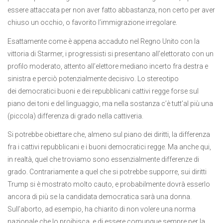
essere attaccata per non aver fatto abbastanza, non certo per aver
chiuso un occhio, o favorito l’immigrazione irregolare.
Esattamente come è appena accaduto nel Regno Unito con la
vittoria di Starmer, i progressisti si presentano all’elettorato con un
profilo moderato, attento all’elettore mediano incerto fra destra e
sinistra e perciò potenzialmente decisivo. Lo stereotipo
dei democratici buoni e dei repubblicani cattivi regge forse sul
piano dei toni e del linguaggio, ma nella sostanza c’è tutt’al più una
(piccola) differenza di grado nella cattiveria.
Si potrebbe obiettare che, almeno sul piano dei diritti, la differenza
fra i cattivi repubblicani e i buoni democratici regge. Ma anche qui,
in realtà, quel che troviamo sono essenzialmente differenze di
grado. Contrariamente a quel che si potrebbe supporre, sui diritti
Trump si è mostrato molto cauto, e probabilmente dovrà esserlo
ancora di più se la candidata democratica sarà una donna.
Sull’aborto, ad esempio, ha chiarito di non volere una norma
nazionale che lo proibisca, e di essere comunque sempre per la