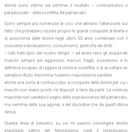
donne sono vittime sia semmai il risultato – controintuitivo e
paradossale – della sconfitta del patriarcato.
Sono sempre più numerose le voci che attirano l’attenzione sul
fatto che potrebbero essere proprio le grandi conquiste di libertà e
di autonomia delle donne negli ultimi 50 anni, combinate con il
crescente individualismo, consumismo, ipertrofia dei diritti
– tutti tratti tipici del nostro tempo – ad avere reso gli esautorati
maschi sempre più aggressivi, insicuri, fragili, possessivi, e in
definitiva incapaci di reggere la minima sconfitta, o di accettare un
semplice rifiuto. Insomma: l’odierno maschilismo sarebbe
anche una sorta di contraccolpo a conquiste delle donne per cui i
maschi non erano pronti, né disposti a farsi da parte. La violenza
maschile non sarebbe il segno della sopravvivenza del patriarcato,
ma semmai della sua agonia, e del disordine che da quest’ultima
deriva.
Questa linea di pensiero, su cui mi paiono convergere anche
importanti settori del femminismo (vedi il recentissimo