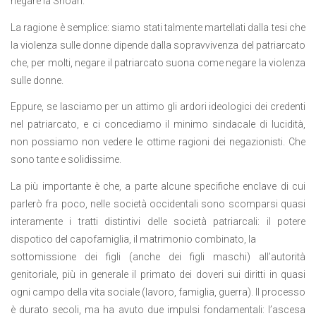
negare la Shoah.
La ragione è semplice: siamo stati talmente martellati dalla tesi che
la violenza sulle donne dipende dalla sopravvivenza del patriarcato
che, per molti, negare il patriarcato suona come negare la violenza
sulle donne.
Eppure, se lasciamo per un attimo gli ardori ideologici dei credenti
nel patriarcato, e ci concediamo il minimo sindacale di lucidità,
non possiamo non vedere le ottime ragioni dei negazionisti. Che
sono tante e solidissime.
La più importante è che, a parte alcune specifiche enclave di cui
parlerò fra poco, nelle società occidentali sono scomparsi quasi
interamente i tratti distintivi delle società patriarcali: il potere
dispotico del capofamiglia, il matrimonio combinato, la
sottomissione dei figli (anche dei figli maschi) all’autorità
genitoriale, più in generale il primato dei doveri sui diritti in quasi
ogni campo della vita sociale (lavoro, famiglia, guerra). Il processo
è durato secoli, ma ha avuto due impulsi fondamentali: l’ascesa