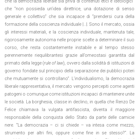
che la democrazia liberale sia priva di contenuti etici e ideologici”
che “non possieda un’idea direttrice, una dotazione di sen­so
generale e collettivo” che sia incapace di “prendersi cura della
formazione della coscienza individuale |…|. Sono il mercato, ossia
gli interessi materiali, e la coscienza individuale, mantenuta tale,
rigorosamente autonoma nelle proprie scel­te a determinare il suo
corso, che resta costantemente instabile e al tempo stesso
perennemente riequilibrantesi grazie all’omeostasi garantita dal
primato della legge (
rule of law
), ovvero dalla solidità di istituzioni di
governo fondate sul principio della separazione dei pubblici poteri
che mutuamente si controllano”. L’individualismo, la democrazia
liberale rappresentativa, il mercato vengono percepiti come agenti
patogeni o comunque come istituzioni incapaci di mantenere unite
le società. La borghesia, classe in declino, in quella che Renzo De
Felice chiamava la vulgata antifascista, diventa il maggiore
responsabile della conquista dello Stato da parte delle camicie
nere. “La democrazia – ci si chiede – va intesa come mezzo,
strumento per altri fini, oppure come fine in se stesso?”. La