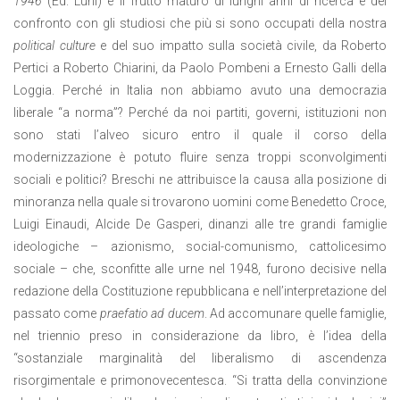
1946
(Ed. Luni) è il frutto maturo di lunghi anni di ricerca e del
confronto con gli studiosi che più si sono occupati della nostra
political culture
e del suo impatto sulla società civile, da Roberto
Pertici a Roberto Chiarini, da Paolo Pombeni a Ernesto Galli della
Loggia. Perché in Italia non abbiamo avuto una democrazia
liberale “a norma”? Perché da noi partiti, governi, istituzioni non
sono stati l’alveo sicuro entro il quale il corso della
modernizzazione è potuto fluire senza troppi sconvolgimenti
sociali e politici? Breschi ne attribuisce la causa alla posizione di
minoranza nella quale si trovarono uomini come Benedetto Croce,
Luigi Einaudi, Alcide De Gasperi, dinanzi alle tre grandi famiglie
ideologiche – azionismo, social-comunismo, cattolicesimo
sociale – che, sconfitte alle urne nel 1948, furono decisive nella
redazione della Costituzione repubblicana e nell’interpretazione del
passato come
praefatio ad ducem
. Ad accomunare quelle famiglie,
nel triennio preso in considerazione da libro, è l’idea della
“sostanziale marginalità del liberalismo di ascendenza
risorgimentale e primonovecentesca. “Si tratta della convinzione