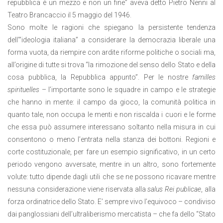
repubblica è un mezzo e non un fine” aveva detto Pietro Nenni al
Teatro Brancaccio il 5 maggio del 1946.
Sono molte le ragioni che spiegano la persistente tendenza
dell’”ideologia italiana” a considerare la democrazia liberale una
forma vuota, da riempire con ardite riforme politiche o sociali ma,
all’origine di tutte si trova “la rimozione del senso dello Stato e della
cosa pubblica, la Repubblica appunto”. Per le nostre
familles
spirituelles
– l’importante sono le squadre in campo e le strategie
che hanno in mente: il campo da gioco, la comunità politica in
quanto tale, non occupa le menti e non riscalda i cuori e le forme
che essa può assumere interessano soltanto nella misura in cui
consentono o meno l’entrata nella stanza dei bottoni. Regioni e
corte costituzionale, per fare un esempio significativo, in un certo
periodo vengono avversate, mentre in un altro, sono fortemente
volute: tutto dipende dagli utili che se ne possono ricavare mentre
nessuna considerazione viene riservata alla
salus Rei publicae
, alla
forza ordinatrice dello Stato. E’ sempre vivo l’equivoco – condiviso
dai panglossiani dell’ultraliberismo mercatista – che fa dello “Stato