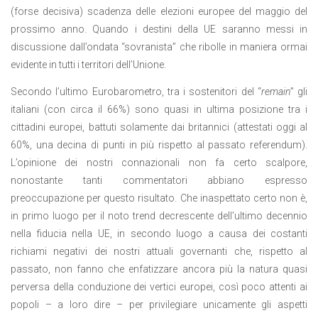
(forse decisiva) scadenza delle elezioni europee del maggio del
prossimo anno.
Quando i destini della UE saranno messi in
discussione dall’ondata “sovranista” che ribolle in maniera ormai
evidente in tutti i territori dell’Unione.
Secondo l’ultimo Eurobarometro, tra i sostenitori del “
remain
” gli
italiani (con circa il 66%) sono quasi in ultima posizione tra i
cittadini europei, battuti solamente dai britannici (attestati oggi al
60%, una decina di punti in più rispetto al passato referendum).
L’opinione dei nostri connazionali non fa certo scalpore,
nonostante tanti commentatori abbiano espresso
preoccupazione per questo risultato. Che inaspettato certo non è,
in primo luogo per il noto trend decrescente dell’ultimo decennio
nella fiducia nella UE, in secondo luogo a causa dei costanti
richiami negativi dei nostri attuali governanti che, rispetto al
passato, non fanno che enfatizzare ancora più la natura quasi
perversa della conduzione dei vertici europei, così poco attenti ai
popoli – a loro dire – per privilegiare unicamente gli aspetti