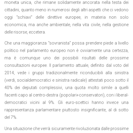
moneta unica, che rimane solidamente ancorata nella testa dei
cittadini, quanto meno in numerosi degli altri aspetti che ci vedono
oggi “schiavi” delle direttive europee, in materia non solo
economica, ma anche ambientale, nella vita civile, nella gestione
delle risorse, eccetera.
Che una maggioranza “sovranista” possa prendere piede a livello
politico nel parlamento europeo non è ovviamente una certezza,
ma è comunque uno dei possibili risultati delle prossime
consultazioni europee. Il parlamento attuale, definito dal voto del
2014, vede i gruppi tradizionalmente riconducibili alla sinistra
(verdi, socialdemocratici e sinistra radicale) attestati poco sotto il
40% dei deputati complessivi, una quota molto simile a quelli
facenti capo al centro-destra (popolari+conservatori), con i liberal-
democratici vicini al 9%. Gli euro-scettici hanno invece una
rappresentanza parlamentare piuttosto insignificante, al di sotto
del 7%.
Una situazione che verrà sicuramente rivoluzionata dalle prossime