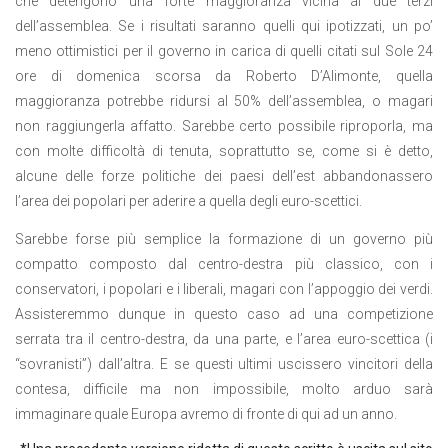
che detengono una forte maggioranza vicina ai due terzi
dell’assemblea. Se i risultati saranno quelli qui ipotizzati, un po’
meno ottimistici per il governo in carica di quelli citati sul Sole 24
ore di domenica scorsa da Roberto D’Alimonte, quella
maggioranza potrebbe ridursi al 50% dell’assemblea, o magari
non raggiungerla affatto. Sarebbe certo possibile riproporla, ma
con molte difficoltà di tenuta, soprattutto se, come si è detto,
alcune delle forze politiche dei paesi dell’est abbandonassero
l’area dei popolari per aderire a quella degli euro-scettici.
Sarebbe forse più semplice la formazione di un governo più
compatto composto dal centro-destra più classico, con i
conservatori, i popolari e i liberali, magari con l’appoggio dei verdi.
Assisteremmo dunque in questo caso ad una competizione
serrata tra il centro-destra, da una parte, e l’area euro-scettica (i
“sovranisti”) dall’altra. E se questi ultimi uscissero vincitori della
contesa, difficile ma non impossibile, molto arduo sarà
immaginare quale Europa avremo di fronte di qui ad un anno.