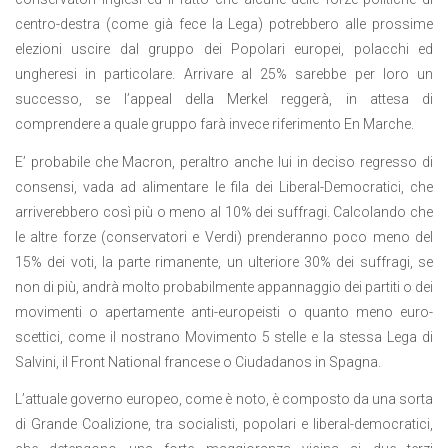
centro-destra (come già fece la Lega) potrebbero alle prossime
elezioni uscire dal gruppo dei Popolari europei, polacchi ed
ungheresi in particolare. Arrivare al 25% sarebbe per loro un
successo, se l’appeal della Merkel reggerà, in attesa di
comprendere a quale gruppo farà invece riferimento En Marche.
E’ probabile che Macron, peraltro anche lui in deciso regresso di
consensi, vada ad alimentare le fila dei Liberal-Democratici, che
arriverebbero così più o meno al 10% dei suffragi. Calcolando che
le altre forze (conservatori e Verdi) prenderanno poco meno del
15% dei voti, la parte rimanente, un ulteriore 30% dei suffragi, se
non di più, andrà molto probabilmente appannaggio dei partiti o dei
movimenti o apertamente anti-europeisti o quanto meno euro-
scettici, come il nostrano Movimento 5 stelle e la stessa Lega di
Salvini, il Front National francese o Ciudadanos in Spagna.
L’attuale governo europeo, come è noto, è composto da una sorta
di Grande Coalizione, tra socialisti, popolari e liberal-democratici,