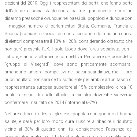
elezioni del 2019. Oggi i rappresentanti dei partiti che fanno parte
dell’alleanza socialista-democratica nel parlamento sono in
disarmo pressoché ovunque: nei paesi più popolosi e dunque con
il maggior numero di parlamentari (Italia, Germania, Francia e
Spagna) socialisti e social-democratici sono ridotti ad una quota
di elettori compresa tra il 10% e il 20%, considerando oltretutto che
non sarà presente l’UK, il solo luogo dove l’area socialista, con il
Labour, è ancora altamente competitiva. Per tacere del cosiddetto
“gruppo di Visegràd”, dove sono praticamente scomparsi,
rimangono ancora competitivi nei paesi scandinavi, ma il loro
buon risultato non sarà certo sufficiente per ambire ad un tasso di
rappresentanza europea superiore al 15% complessivo, circa 10
punti in meno di quelli attuali. La sinistra dovrebbe viceversa
confermare il risultato del 2014 (intorno al 6-7%).
Nell’area di centro-destra, gli stessi popolari non godono di buona
salute, e sarà per loro molto dura riuscire a ribadire il risultato
vicino al 30% di quattro anni fa, considerando l’assenza dei
conservatori inglesi ed il fatto che alcune delle forze politiche di