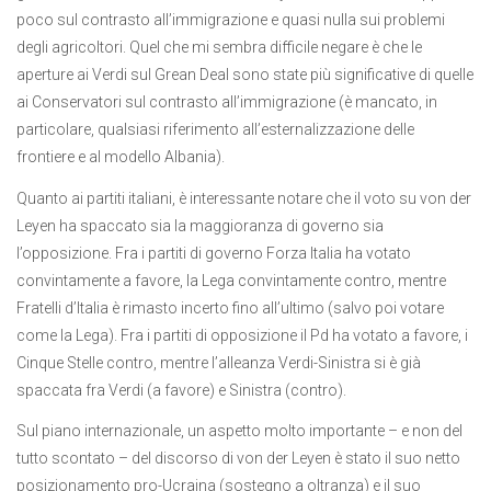
poco sul contrasto all’immigrazione e quasi nulla sui problemi
degli agricoltori. Quel che mi sembra difficile negare è che le
aperture ai Verdi sul Grean Deal sono state più significative di quelle
ai Conservatori sul contrasto all’immigrazione (è mancato, in
particolare, qualsiasi riferimento all’esternalizzazione delle
frontiere e al modello Albania).
Quanto ai partiti italiani, è interessante notare che il voto su von der
Leyen ha spaccato sia la maggioranza di governo sia
l’opposizione. Fra i partiti di governo Forza Italia ha votato
convintamente a favore, la Lega convintamente contro, mentre
Fratelli d’Italia è rimasto incerto fino all’ultimo (salvo poi votare
come la Lega). Fra i partiti di opposizione il Pd ha votato a favore, i
Cinque Stelle contro, mentre l’alleanza Verdi-Sinistra si è già
spaccata fra Verdi (a favore) e Sinistra (contro).
Sul piano internazionale, un aspetto molto importante – e non del
tutto scontato – del discorso di von der Leyen è stato il suo netto
posizionamento pro-Ucraina (sostegno a oltranza) e il suo