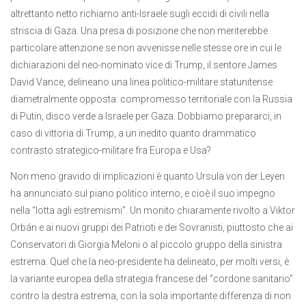
altrettanto netto richiamo anti-Israele sugli eccidi di civili nella
striscia di Gaza. Una presa di posizione che non meriterebbe
particolare attenzione se non avvenisse nelle stesse ore in cui le
dichiarazioni del neo-nominato vice di Trump, il sentore James
David Vance, delineano una linea politico-militare statunitense
diametralmente opposta: compromesso territoriale con la Russia
di Putin, disco verde a Israele per Gaza. Dobbiamo prepararci, in
caso di vittoria di Trump, a un inedito quanto drammatico
contrasto strategico-militare fra Europa e Usa?
Non meno gravido di implicazioni è quanto Ursula von der Leyen
ha annunciato sul piano politico interno, e cioè il suo impegno
nella “lotta agli estremismi”. Un monito chiaramente rivolto a Viktor
Orbán e ai nuovi gruppi dei Patrioti e dei Sovranisti, piuttosto che ai
Conservatori di Giorgia Meloni o al piccolo gruppo della sinistra
estrema. Quel che la neo-presidente ha delineato, per molti versi, è
la variante europea della strategia francese del “cordone sanitario”
contro la destra estrema, con la sola importante differenza di non