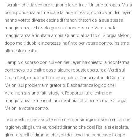
liberali – che da sempre reggono le sorti dell’Unione Europea. Ma la
corrispondenza aritmetica è fallace: in realtà, contro von der Leyen
hanno votato diverse decine di franchi tiratori della sua stessa
maggioranza, ed è solo grazie al soccorso dei Verdi che la
maggioranza è risultata ampia. Quanto al partito di Giorgia Meloni,
dopo molti dubbi e incertezze, ha finito per votare contro, insieme
alle destre-destre.
L’ampio discorso con cui von der Leyen ha chiesto la riconferma
conteneva, tra le altre cose, alcune robuste aperture ai Verdi sul
Green Deal, e qualche timido segnale ai Conservatori di Giorgia
Meloni sul problema migratorio. È abbastanza logico che i
Verdi non si siano fatti sfuggire l’opportunità di entrare in
maggioranza, è meno chiaro se abbia fatto bene o male Giorgia
Meloni a votare contro.
Le due letture che ascolteremo nei prossimi giorni sono entrambe
ragionevoli: gli ultra-europeisti diranno che così l’Italia si è isolata,
gli euro-scettici diranno che von der Leyen ha concesso troppo