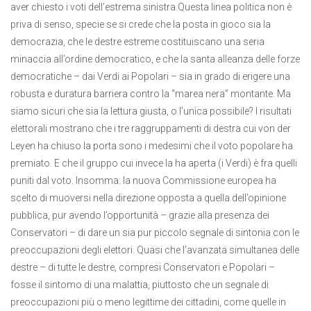
aver chiesto i voti dell’estrema sinistra.Questa linea politica non è
priva di senso, specie se si crede che la posta in gioco sia la
democrazia, che le destre estreme costituiscano una seria
minaccia all’ordine democratico, e che la santa alleanza delle forze
democratiche – dai Verdi ai Popolari – sia in grado di erigere una
robusta e duratura barriera contro la “marea nera” montante. Ma
siamo sicuri che sia la lettura giusta, o l’unica possibile? I risultati
elettorali mostrano che i tre raggruppamenti di destra cui von der
Leyen ha chiuso la porta sono i medesimi che il voto popolare ha
premiato. E che il gruppo cui invece la ha aperta (i Verdi) è fra quelli
puniti dal voto. Insomma: la nuova Commissione europea ha
scelto di muoversi nella direzione opposta a quella dell’opinione
pubblica, pur avendo l’opportunità – grazie alla presenza dei
Conservatori – di dare un sia pur piccolo segnale di sintonia con le
preoccupazioni degli elettori. Quasi che l’avanzata simultanea delle
destre – di tutte le destre, compresi Conservatori e Popolari –
fosse il sintomo di una malattia, piuttosto che un segnale di
preoccupazioni più o meno legittime dei cittadini, come quelle in