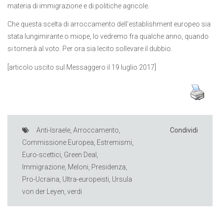
materia di immigrazione e di politiche agricole.
Che questa scelta di arroccamento dell’establishment europeo sia
stata lungimirante o miope, lo vedremo fra qualche anno, quando
si tornerà al voto. Per ora sia lecito sollevare il dubbio.
[articolo uscito sul Messaggero il 19 luglio 2017]
Anti-Israele
,
Arroccamento
,
Condividi
Commissione Europea
,
Estremismi
,
Euro-scettici
,
Green Deal
,
Immigrazione
,
Meloni
,
Presidenza
,
Pro-Ucraina
,
Ultra-europeisti
,
Ursula
von der Leyen
,
verdi