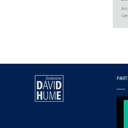
Arc
Gen
PART