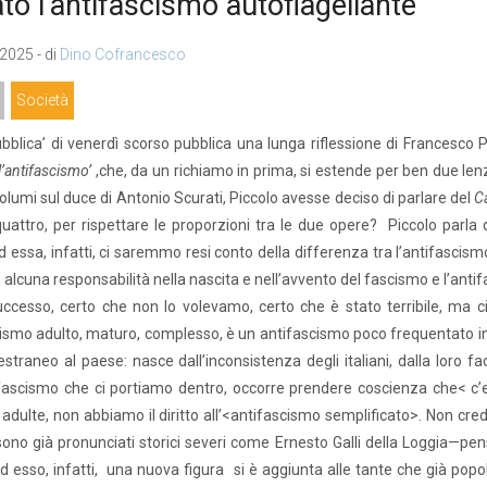
ato l’antifascismo autoflagellante
 2025 - di
Dino Cofrancesco
Società
bblica’ di venerdì scorso pubblica una lunga riflessione di Francesco
l’antifascismo’
,che, da un richiamo in prima, si estende per ben due lenz
olumi sul duce di Antonio Scurati, Piccolo avesse deciso di parlare del
C
uattro, per rispettare le proporzioni tra le due opere? Piccolo parla 
d essa, infatti, ci saremmo resi conto della differenza tra l’antifascism
alcuna responsabilità nella nascita e nell’avvento del fascismo e l’anti
ccesso, certo che non lo volevamo, certo che è stato terribile, ma c
ismo adulto, maturo, complesso, è un antifascismo poco frequentato in
 estraneo al paese: nasce dall’inconsistenza degli italiani, dalla loro fa
ascismo che ci portiamo dentro, occorre prendere coscienza che< c’e
adulte, non abbiamo il diritto all’<antifascismo semplificato>. Non credo
 sono già pronunciati storici severi come Ernesto Galli della Loggia—pens
d esso, infatti, una nuova figura si è aggiunta alle tante che già popola