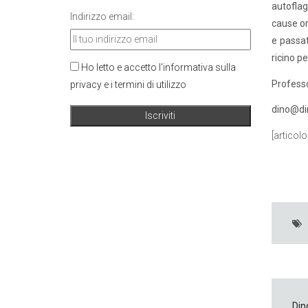
autoflag
Indirizzo email:
cause or
e passat
ricino p
Ho letto e accetto l'informativa sulla
Professo
privacy e i termini di utilizzo
dino@di
[articolo
Din