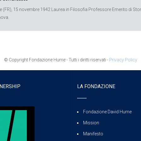
e (FR), 15 novembre 1942 Laurea in Filosofia Professore Emerito di Storia d
ova.
© Copyright Fondazione Hume - Tutti i diritti riservati -
Privacy Policy
NERSHIP
LA FONDAZIONE
Fondazione David Hume
Mission
Manifesto