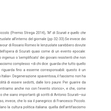
 Piccolo (Premio Strega 2014),
‘M’ di Scurati e quello che
uolate all’interno del giornale (pp-32-33).Se invece dei
avour
di Rosario Romeo le lenzuolate sarebbero dovute
dell’opera di Scurati quasi come di un evento epocale:
o ingenuo o ‘semplificato’ dei giovani resistenti che non
fascismo complesso <di chi dice: guarda che tutto quello
i riguarda fino a esserne corresponsabili: questo è un
 Italia>. Degenerazione spaventosa, il fascismo non ha
cilità di essere sedotti, dalle loro paure. Per guarire da
ntriamo anche noi con l’evento storico>, e che, come
 che siano importanti gli scritti di Antonio Scurati—sui
o, invece, che lo sia il panegirico di Francesco Piccolo.
no la cultura politica italiana: quella dell’antifascismo