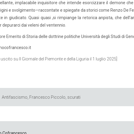
ellante, implacabile inquisitore che intende esorcizzare il demone che è
igini e svolgimento—raccontate e spiegate da storici come Renzo De F
e in giudicato. Quasi quasi ,si rimpiange la retorica anpista, che dell
er depurarci dai veleni del ventennio.
re Emerito di Storia delle dottrine politiche Università degli Studi di Ge
nocofrancesco.it
 uscito su Il Giornale del Piemonte e della Liguria il 1 luglio 2025]
Antifascismo
,
Francesco Piccolo
,
scurati
o Cofrancesco