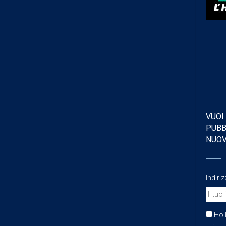
VUOI
PUBB
NUO
Indiri
Ho l