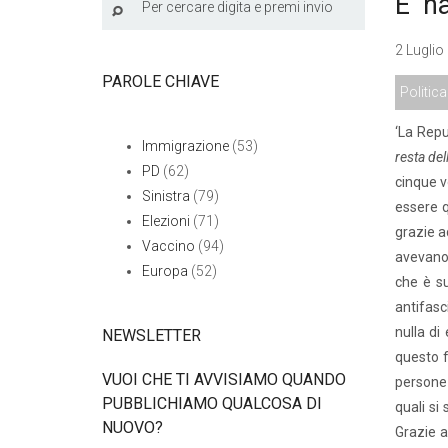
E’ n
2 Luglio
PAROLE CHIAVE
Politica
‘La Repu
Immigrazione
(53)
resta del
PD
(62)
cinque v
Sinistra
(79)
essere q
Elezioni
(71)
grazie a
Vaccino
(94)
avevano 
Europa
(52)
che è su
antifasc
nulla di
NEWSLETTER
questo f
VUOI CHE TI AVVISIAMO QUANDO
persone 
PUBBLICHIAMO QUALCOSA DI
quali si
NUOVO?
Grazie a