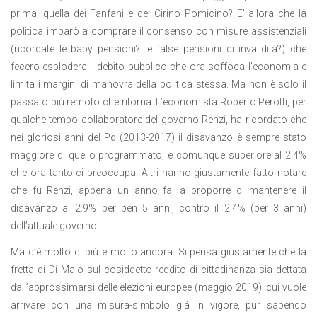
prima, quella dei Fanfani e dei Cirino Pomicino? E’ allora che la
politica imparò a comprare il consenso con misure assistenziali
(ricordate le baby pensioni? le false pensioni di invalidità?) che
fecero esplodere il debito pubblico che ora soffoca l’economia e
limita i margini di manovra della politica stessa. Ma non è solo il
passato più remoto che ritorna. L’economista Roberto Perotti, per
qualche tempo collaboratore del governo Renzi, ha ricordato che
nei gloriosi anni del Pd (2013-2017) il disavanzo è sempre stato
maggiore di quello programmato, e comunque superiore al 2.4%
che ora tanto ci preoccupa. Altri hanno giustamente fatto notare
che fu Renzi, appena un anno fa, a proporre di mantenere il
disavanzo al 2.9% per ben 5 anni, contro il 2.4% (per 3 anni)
dell’attuale governo.
Ma c’è molto di più e molto ancora. Si pensa giustamente che la
fretta di Di Maio sul cosiddetto reddito di cittadinanza sia dettata
dall’approssimarsi delle elezioni europee (maggio 2019), cui vuole
arrivare con una misura-simbolo già in vigore, pur sapendo