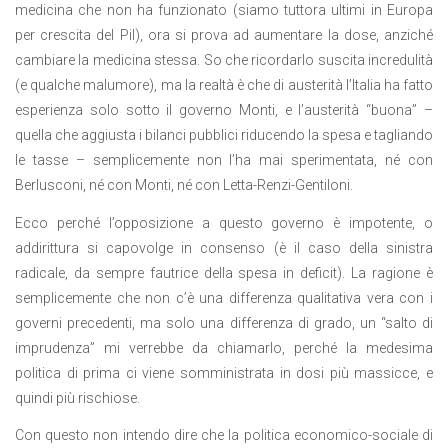
medicina che non ha funzionato (siamo tuttora ultimi in Europa
per crescita del Pil), ora si prova ad aumentare la dose, anziché
cambiare la medicina stessa. So che ricordarlo suscita incredulità
(e qualche malumore), ma la realtà è che di austerità l’Italia ha fatto
esperienza solo sotto il governo Monti, e l’austerità “buona” –
quella che aggiusta i bilanci pubblici riducendo la spesa e tagliando
le tasse – semplicemente non l’ha mai sperimentata, né con
Berlusconi, né con Monti, né con Letta-Renzi-Gentiloni.
Ecco perché l’opposizione a questo governo è impotente, o
addirittura si capovolge in consenso (è il caso della sinistra
radicale, da sempre fautrice della spesa in deficit). La ragione è
semplicemente che non c’è una differenza qualitativa vera con i
governi precedenti, ma solo una differenza di grado, un “salto di
imprudenza” mi verrebbe da chiamarlo, perché la medesima
politica di prima ci viene somministrata in dosi più massicce, e
quindi più rischiose.
Con questo non intendo dire che la politica economico-sociale di