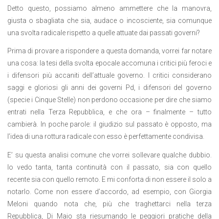
Detto questo, possiamo almeno ammettere che la manovra,
giusta o sbagliata che sia, audace o incosciente, sia comunque
una svolta radicale rispetto a quelle attuate dai passati governi?
Prima di provare a rispondere a questa domanda, vorrei far notare
una cosa: la tesi della svolta epocale accomuna i critici più feroci e
i difensori più accaniti dell’attuale governo. I critici considerano
saggi e gloriosi gli anni dei governi Pd, i difensori del governo
(specie i Cinque Stelle) non perdono occasione per dire che siamo
entrati nella Terza Repubblica, e che ora – finalmente – tutto
cambierà. In poche parole: il giudizio sul passato è opposto, ma
l’idea di una rottura radicale con esso è perfettamente condivisa.
E’ su questa analisi comune che vorrei sollevare qualche dubbio.
Io vedo tanta, tanta continuità con il passato, sia con quello
recente sia con quello remoto. E mi conforta di non essere il solo a
notarlo. Come non essere d’accordo, ad esempio, con Giorgia
Meloni quando nota che, più che traghettarci nella terza
Repubblica, Di Maio sta riesumando le peggiori pratiche della