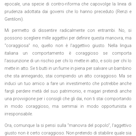
epocale, una specie di contro-riforma che capovolge la linea di
prudenza adottata dai governi che lo hanno preceduto (Renzi e
Gentiloni).
Mi permetto di dissentire radicalmente con entrambi. No, si
possono scegliere mille aggettivi per definire questa manovra, ma
“coraggiosa” no, quello non è l’aggettivo giusto. Nella lingua
italiana un comportamento è coraggioso se comporta
l’assunzione di un rischio per chi lo mette in atto, e solo per chi lo
mette in atto. Se ti butti in un fiume in piena per salvare un bambino
che sta annegando, stai compiendo un atto coraggioso. Ma se
induci un tuo amico a fare un investimento che potrebbe anche
fargli perdere metà del suo patrimonio, e magari pretendi anche
una provvigione per i consigli che gli dai, non ti stai comportando
in modo coraggioso, ma semmai in modo opportunista e
irresponsabile.
Ora, comunque la si pensi sulla “manovra del popolo”, l’aggettivo
giusto non è certo coraggioso. Non pretendo di stabilire quale sia