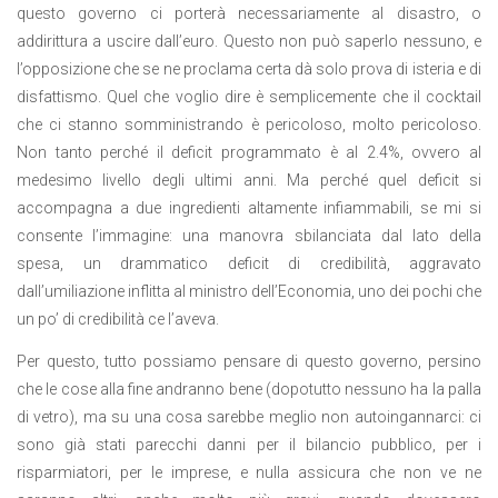
questo governo ci porterà necessariamente al disastro, o
addirittura a uscire dall’euro. Questo non può saperlo nessuno, e
l’opposizione che se ne proclama certa dà solo prova di isteria e di
disfattismo. Quel che voglio dire è semplicemente che il cocktail
che ci stanno somministrando è pericoloso, molto pericoloso.
Non tanto perché il deficit programmato è al 2.4%, ovvero al
medesimo livello degli ultimi anni. Ma perché quel deficit si
accompagna a due ingredienti altamente infiammabili, se mi si
consente l’immagine: una manovra sbilanciata dal lato della
spesa, un drammatico deficit di credibilità, aggravato
dall’umiliazione inflitta al ministro dell’Economia, uno dei pochi che
un po’ di credibilità ce l’aveva.
Per questo, tutto possiamo pensare di questo governo, persino
che le cose alla fine andranno bene (dopotutto nessuno ha la palla
di vetro), ma su una cosa sarebbe meglio non autoingannarci: ci
sono già stati parecchi danni per il bilancio pubblico, per i
risparmiatori, per le imprese, e nulla assicura che non ve ne