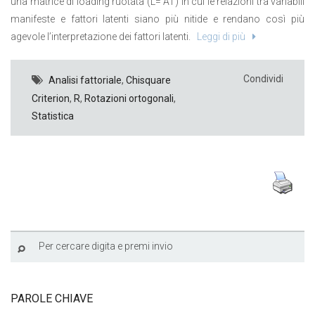
una matrice di loading ruotata (L= AT) in cui le relazioni tra variabili
manifeste e fattori latenti siano più nitide e rendano così più
agevole l’interpretazione dei fattori latenti.
Leggi di più
Condividi
Analisi fattoriale
,
Chisquare
Criterion
,
R
,
Rotazioni ortogonali
,
Statistica
PAROLE CHIAVE