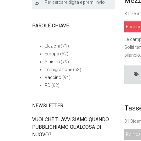
Mezz
31 Genna
PAROLE CHIAVE
Econo
Le campa
Elezioni
(71)
Soliti t
Europa
(52)
bilancio
Sinistra
(79)
Immigrazione
(53)
Vaccino
(94)
PD
(62)
NEWSLETTER
Tasse
VUOI CHE TI AVVISIAMO QUANDO
31 Dicem
PUBBLICHIAMO QUALCOSA DI
NUOVO?
Politica