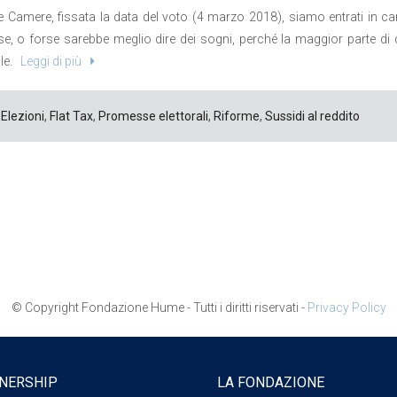
le Camere, fissata la data del voto (4 marzo 2018), siamo entrati in ca
, o forse sarebbe meglio dire dei sogni, perché la maggior parte di
le.
Leggi di più
Elezioni
,
Flat Tax
,
Promesse elettorali
,
Riforme
,
Sussidi al reddito
© Copyright Fondazione Hume - Tutti i diritti riservati -
Privacy Policy
NERSHIP
LA FONDAZIONE