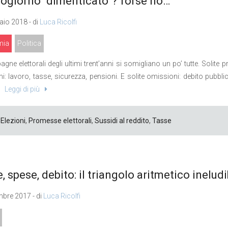
ogiorno “dimenticato”? forse no…
io 2018 - di
Luca Ricolfi
mia
Politica
gne elettorali degli ultimi trent’anni si somigliano un po’ tutte. Solite p
emi: lavoro, tasse, sicurezza, pensioni. E solite omissioni: debito pubbl
.
Leggi di più
Elezioni
,
Promesse elettorali
,
Sussidi al reddito
,
Tasse
, spese, debito: il triangolo aritmetico inelud
bre 2017 - di
Luca Ricolfi