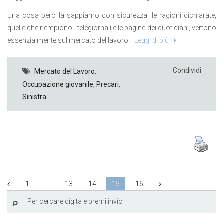
Una cosa però la sappiamo con sicurezza: le ragioni dichiarate,
quelle che riempiono i telegiornali e le pagine dei quotidiani, vertono
essenzialmente sul mercato del lavoro.
Leggi di più
Condividi
Mercato del Lavoro
,
Occupazione giovanile
,
Precari
,
Sinistra
1
…
13
14
15
16