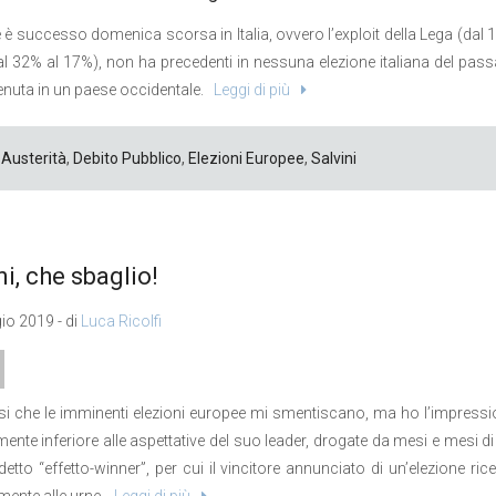
 è successo domenica scorsa in Italia, ovvero l’exploit della Lega (dal 
dal 32% al 17%), non ha precedenti in nessuna elezione italiana del pa
nuta in un paese occidentale.
Leggi di più
Austerità
,
Debito Pubblico
,
Elezioni Europee
,
Salvini
ni, che sbaglio!
o 2019 - di
Luca Ricolfi
i che le imminenti elezioni europee mi smentiscano, ma ho l’impression
mente inferiore alle aspettative del suo leader, drogate da mesi e mesi
detto “effetto-winner”, per cui il vincitore annunciato di un’elezione ri
amente alle urne.
Leggi di più