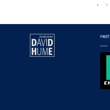
1
PART