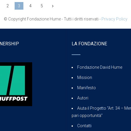
2
3
4
5
© Copyright Fondazione Hume - Tutti i diritti riservati -
Privacy Policy
NERSHIP
LA FONDAZIONE
Fondazione David Hume
Mission
Manifesto
Autori
Aiuta il Progetto “Art. 34 – Mer
pari opportunità”
Contatti