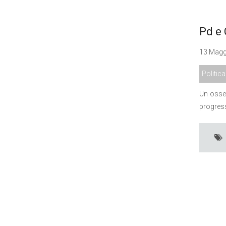
Pd e 
13 Maggi
Politica
Un osser
progress