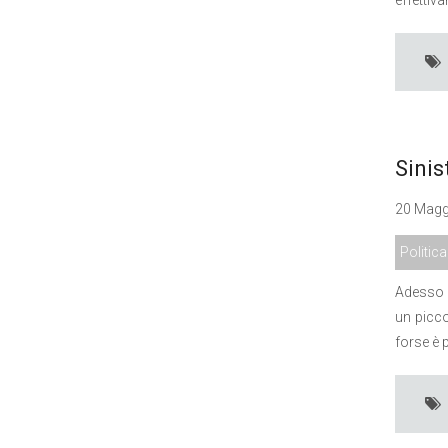
Sinis
20 Maggi
Politica
Adesso c
un picco
forse è 