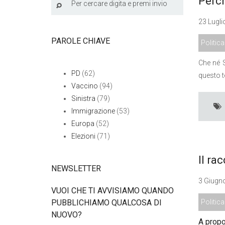
Perch
23 Lugli
PAROLE CHIAVE
Politica
Che né S
PD
(62)
questo t
Vaccino
(94)
Sinistra
(79)
Immigrazione
(53)
Europa
(52)
Elezioni
(71)
Il rac
NEWSLETTER
3 Giugno
VUOI CHE TI AVVISIAMO QUANDO
PUBBLICHIAMO QUALCOSA DI
Politica
NUOVO?
A propo