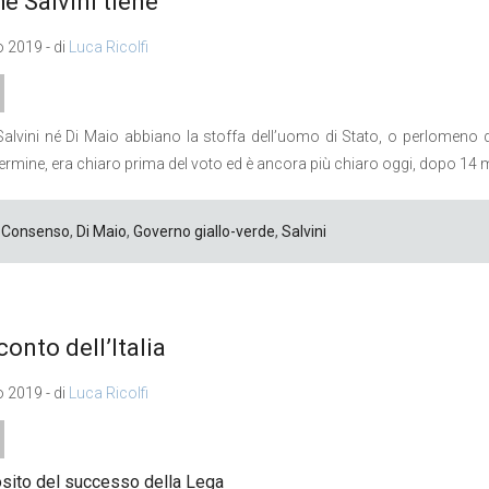
é Salvini tiene
o 2019 - di
Luca Ricolfi
alvini né Di Maio abbiano la stoffa dell’uomo di Stato, o perlomeno
ermine, era chiaro prima del voto ed è ancora più chiaro oggi, dopo 14 
Consenso
,
Di Maio
,
Governo giallo-verde
,
Salvini
conto dell’Italia
 2019 - di
Luca Ricolfi
sito del successo della Lega