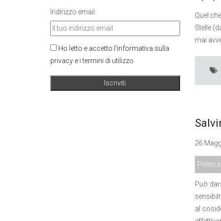
Indirizzo email:
Quel che
Stelle (
mai avve
Ho letto e accetto l'informativa sulla
privacy e i termini di utilizzo
Salvi
26 Maggi
Politica
Può dars
sensibil
al cosid
effettiv