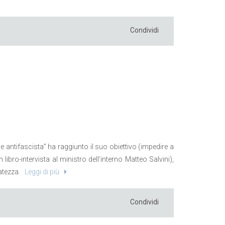
Condividi
ne antifascista” ha raggiunto il suo obiettivo (impedire a
libro-intervista al ministro dell’interno Matteo Salvini),
atezza.
Leggi di più
Condividi