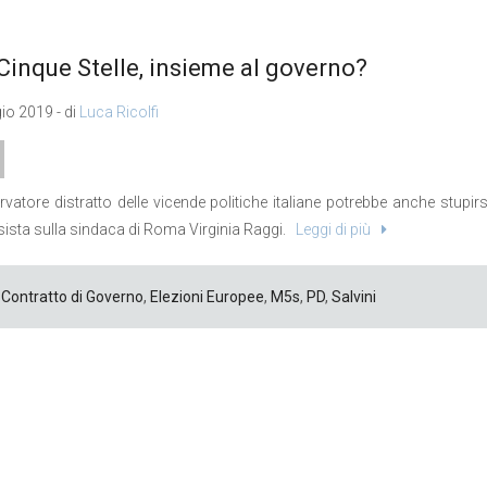
Cinque Stelle, insieme al governo?
o 2019 - di
Luca Ricolfi
vatore distratto delle vicende politiche italiane potrebbe anche stupi
ista sulla sindaca di Roma Virginia Raggi.
Leggi di più
Contratto di Governo
,
Elezioni Europee
,
M5s
,
PD
,
Salvini