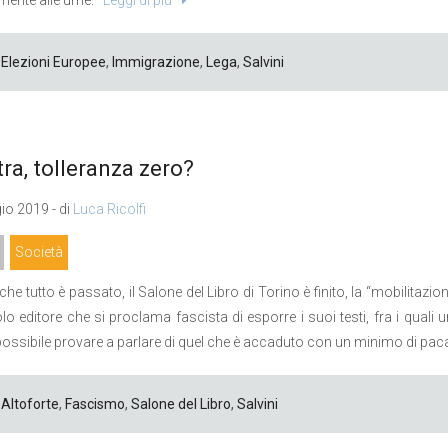
Elezioni Europee
,
Immigrazione
,
Lega
,
Salvini
tra, tolleranza zero?
o 2019 - di
Luca Ricolfi
Società
he tutto è passato, il Salone del Libro di Torino è finito, la “mobilitazio
lo editore che si proclama fascista di esporre i suoi testi, fra i quali un 
possibile provare a parlare di quel che è accaduto con un minimo di pac
Altoforte
,
Fascismo
,
Salone del Libro
,
Salvini