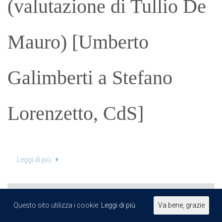
(valutazione di Tullio De
Mauro) [Umberto
Galimberti a Stefano
Lorenzetto, CdS]
Leggi di più
Condividi
Anteprima
,
News
,
Notizie
,
Questo sito utilizza i cookie:
Leggi di più.
Va bene, grazie
Rassegna stampa