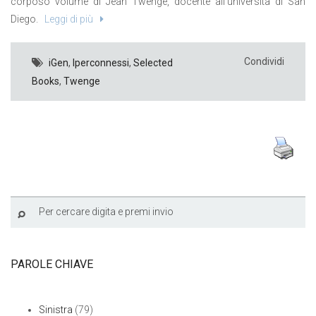
corposo volume di Jean Twenge, docente all’università di San
Diego.
Leggi di più
Condividi
iGen
,
Iperconnessi
,
Selected
Books
,
Twenge
PAROLE CHIAVE
Sinistra
(79)