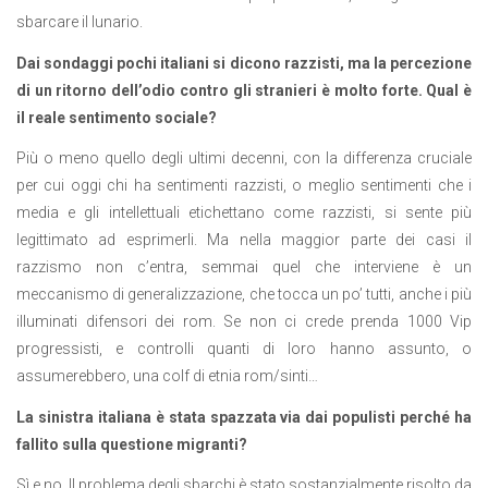
sbarcare il lunario.
Dai sondaggi pochi italiani si dicono razzisti, ma la percezione
di un ritorno dell’odio contro gli stranieri è molto forte. Qual è
il reale sentimento sociale?
Più o meno quello degli ultimi decenni, con la differenza cruciale
per cui oggi chi ha sentimenti razzisti, o meglio sentimenti che i
media e gli intellettuali etichettano come razzisti, si sente più
legittimato ad esprimerli. Ma nella maggior parte dei casi il
razzismo non c’entra, semmai quel che interviene è un
meccanismo di generalizzazione, che tocca un po’ tutti, anche i più
illuminati difensori dei rom. Se non ci crede prenda 1000 Vip
progressisti, e controlli quanti di loro hanno assunto, o
assumerebbero, una colf di etnia rom/sinti…
La sinistra italiana è stata spazzata via dai populisti perché ha
fallito sulla questione migranti?
Sì e no. Il problema degli sbarchi è stato sostanzialmente risolto da