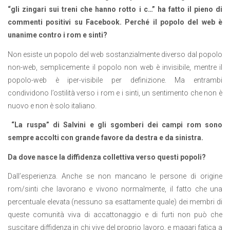
“gli zingari sui treni che hanno rotto i c…” ha fatto il pieno di
commenti positivi su Facebook. Perché il popolo del web è
unanime contro i rom e sinti?
Non esiste un popolo del web sostanzialmente diverso dal popolo
non-web, semplicemente il popolo non web è invisibile, mentre il
popolo-web è iper-visibile per definizione. Ma entrambi
condividono l’ostilità verso i rom e i sinti, un sentimento che non è
nuovo e non è solo italiano.
“La ruspa” di Salvini e gli sgomberi dei campi rom sono
sempre accolti con grande favore da destra e da sinistra.
Da dove nasce la diffidenza collettiva verso questi popoli?
Dall’esperienza. Anche se non mancano le persone di origine
rom/sinti che lavorano e vivono normalmente, il fatto che una
percentuale elevata (nessuno sa esattamente quale) dei membri di
queste comunità viva di accattonaggio e di furti non può che
suscitare diffidenza in chi vive del proprio lavoro, e magari fatica a