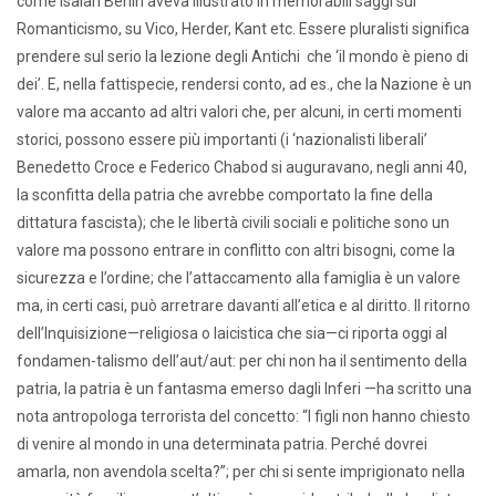
come Isaiah Berlin aveva illustrato in memorabili saggi sul
Romanticismo, su Vico, Herder, Kant etc. Essere pluralisti significa
prendere sul serio la lezione degli Antichi che ‘il mondo è pieno di
dei’. E, nella fattispecie, rendersi conto, ad es., che la Nazione è un
valore ma accanto ad altri valori che, per alcuni, in certi momenti
storici, possono essere più importanti (i ‘nazionalisti liberali’
Benedetto Croce e Federico Chabod si auguravano, negli anni 40,
la sconfitta della patria che avrebbe comportato la fine della
dittatura fascista); che le libertà civili sociali e politiche sono un
valore ma possono entrare in conflitto con altri bisogni, come la
sicurezza e l’ordine; che l’attaccamento alla famiglia è un valore
ma, in certi casi, può arretrare davanti all’etica e al diritto. Il ritorno
dell’Inquisizione—religiosa o laicistica che sia—ci riporta oggi al
fondamen-talismo dell’aut/aut: per chi non ha il sentimento della
patria, la patria è un fantasma emerso dagli Inferi —ha scritto una
nota antropologa terrorista del concetto: “I figli non hanno chiesto
di venire al mondo in una determinata patria. Perché dovrei
amarla, non avendola scelta?”; per chi si sente imprigionato nella