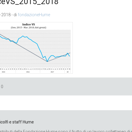
iceVS_2015_2018
e 2018 - di
fondazioneHume
0
Ricolfi e staff Hume
ontributi della Fondazione Hume sono il frutto di un lavoro collettaneo di 