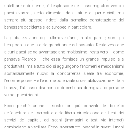
satellitare e di internet, è l’esplosione dei flussi migratori verso i
paesi avanzati, certo alimentati da dittature e guerre civili, ma
sempre più spesso indotti dalla semplice constatazione del
benessere occidentale, ed europeo in particolare.
La globalizzazione degli ultimi vent’anni, in altre parole, somiglia
ben poco a quella delle grandi onde del passato. Resta vero che
alcuni paesi se ne avvantaggiano moltissimo, resta vero – come
pensava Ricardo – che essa fornisce un grande impulso alla
produttività, ma a tutto ciò si aggiungono fenomeni e meccanismi
sostanzialmente nuovi: la concorrenza sleale fra economie,
l’enorme potere – e l’enorme potenziale di destabilizzazione – della
finanza, l’afflusso disordinato di centinaia di migliaia di persone
verso i paesi ricchi.
Ecco perché anche i sostenitori più convinti dei benefici
dell’apertura dei mercati e della libera circolazione dei beni, dei
servizi, dei capitali, dei segni (immagini e testi via internet)
cominciano a vacillare. Ecco, soprattutto, perché in questi lunghi