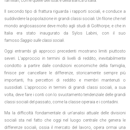
familiari, come quelle dell’Istat e della Banca d’Italia.
Il secondo tipo di frattura riguarda i rapporti sociali, e conduce a
suddividere la popolazione in grandi classi sociali. Un filone che nel
mondo anglosassone deve molto agli studi di Golthorpe, e che in
Italia era stato inaugurato da Sylos Labini, con il suo
famoso
Saggio sulle classi sociali
.
Oggi entrambi gli approcci precedenti mostrano limiti piuttosto
severi. L’approccio in termini di livelli di reddito, inevitabilmente
condotto a partire dalle condizioni economiche della famiglia,
finisce per cancellare le differenze, storicamente sempre più
importanti, fra percettori di reddito e membri mantenuti o
sussidiati. L’approccio in termini di grandi classi sociali, a sua
volta, deve fare i conti con lo svuotamento tendenziale delle grandi
classi sociali del passato, come la classe operaia e i contadini.
Ma la difficoltà fondamentale di un’analisi attuale delle divisioni
sociali sta nel fatto che oggi nel luogo centrale che genera le
differenze sociali, ossia il mercato del lavoro, opera ormai una