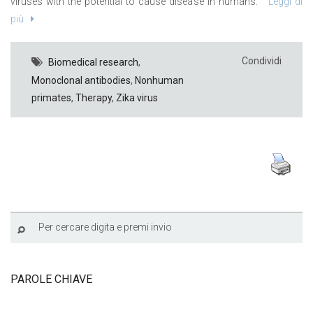
viruses with the potential to cause disease in humans.
Leggi di
più
Condividi
Biomedical research
,
Monoclonal antibodies
,
Nonhuman
primates
,
Therapy
,
Zika virus
PAROLE CHIAVE