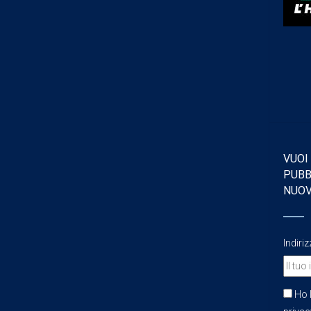
VUOI
PUBB
NUO
Indiri
Ho l