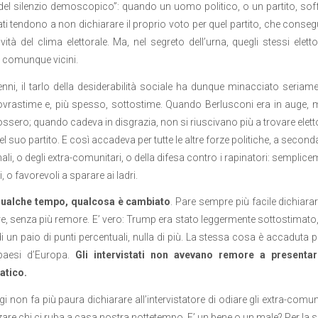
 del silenzio demoscopico”: quando un uomo politico, o un partito, soffre
tati tendono a non dichiarare il proprio voto per quel partito, che co
ività del clima elettorale. Ma, nel segreto dell’urna, quegli stessi elet
 comunque vicini.
nni, il tarlo della desiderabilità sociale ha dunque minacciato seriamen
ovrastime e, più spesso, sottostime. Quando Berlusconi era in auge, mo
ossero; quando cadeva in disgrazia, non si riuscivano più a trovare ele
l suo partito. E così accadeva per tutte le altre forze politiche, a second
ali, o degli extra-comunitari, o della difesa contro i rapinatori: semplice
 o favorevoli a sparare ai ladri.
ualche tempo, qualcosa è cambiato
. Pare sempre più facile dichiar
, senza più remore. E’ vero: Trump era stato leggermente sottostimato
di un paio di punti percentuali, nulla di più. La stessa cosa è accaduta per
 paesi d’Europa.
Gli intervistati non avevano remore a presentar
atico.
gi non fa più paura dichiarare all’intervistatore di odiare gli extra-comuni
e chi ci ruba a casa nostra nottetempo. E’ un bene o un male? Per la so