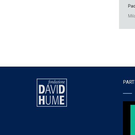
Pao
Mil
PART