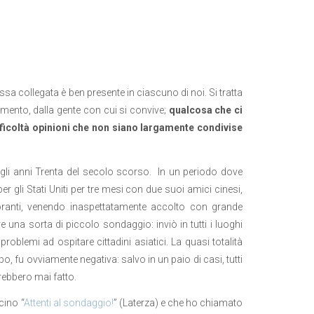
essa collegata è ben presente in ciascuno di noi. Si tratta
rimento, dalla gente con cui si convive;
qualcosa che ci
ficoltà opinioni che non siano largamente condivise
li anni Trenta del secolo scorso. In un periodo dove
er gli Stati Uniti per tre mesi con due suoi amici cinesi,
toranti, venendo inaspettatamente accolto con grande
 una sorta di piccolo sondaggio: inviò in tutti i luoghi
blemi ad ospitare cittadini asiatici. La quasi totalità
o, fu ovviamente negativa: salvo in un paio di casi, tutti
rebbero mai fatto.
cino “
Attenti al sondaggio!
” (Laterza) e che ho chiamato