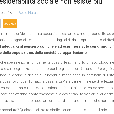
esiderabilità sociale non esiste più
o 2018 - di
Paolo Natale
Società
l termine di “desiderabilità sociale” sia estraneo a molti, il concetto ad 
asivo bisogno di sentirsi accettato dagli altri, dal proprio gruppo di rife
d adeguarci al pensiero comune e ad esprimere solo con grandi dif
o della popolazione, della società cui apparteniamo
.
o che sperimentò empiricamente questo fenomeno fu un sociologo, neg
to era il pregiudizio americano contro gli asiatici, Richard LaPiere girò p
ando in decine e decine di alberghi e mangiando in centinaia di ris
tà quasi ovunque. Tornato a casa, a LaPiere venne in mente di effettuare
va soggiornato un breve questionario in cui si chiedeva se avessero pro
sposte che ottenne, conformemente alla desiderabilità sociale di quel temp
he avevano ospitato i suoi amici cinesi dichiararono infatti che non l’av
 accaduto? Qualcosa di molto simile a quanto ho descritto nel mio libri