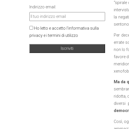
“spirale
Indirizzo email:
intervis
la negat
sentono
Ho letto e accetto l'informativa sulla
Per dece
privacy e i termini di utilizzo
errate s
non lo f
favore de
meridion
xenofobi,
Ma da q
sembrare
ridotta, 
diversi
democr
Così, og
ammazzar