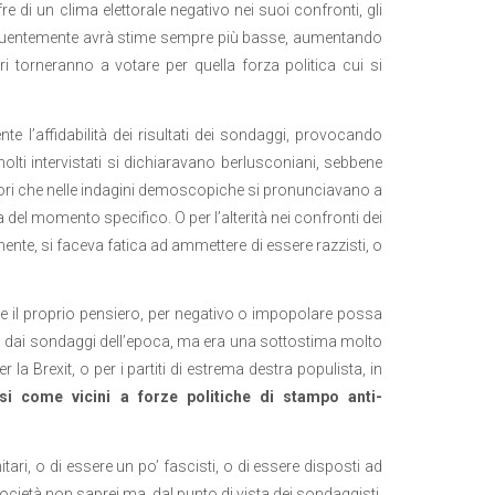
 di un clima elettorale negativo nei suoi confronti, gli
nseguentemente avrà stime sempre più basse, aumentando
tori torneranno a votare per quella forza politica cui si
te l’affidabilità dei risultati dei sondaggi, provocando
lti intervistati si dichiaravano berlusconiani, sebbene
ttori che nelle indagini demoscopiche si pronunciavano a
a del momento specifico. O per l’alterità nei confronti dei
mente, si faceva fatica ad ammettere di essere razzisti, o
are il proprio pensiero, per negativo o impopolare possa
, dai sondaggi dell’epoca, ma era una sottostima molto
 la Brexit, o per i partiti di estrema destra populista, in
si come vicini a forze politiche di stampo anti-
tari, o di essere un po’ fascisti, o di essere disposti ad
cietà non saprei ma, dal punto di vista dei sondaggisti,