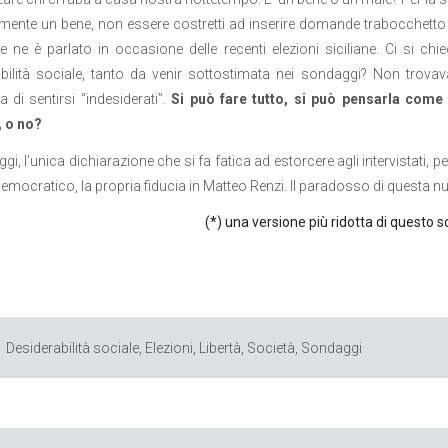
mente un bene, non essere costretti ad inserire domande trabocchetto p
e ne è parlato in occasione delle recenti elezioni siciliane. Ci si chi
bilità sociale, tanto da venir sottostimata nei sondaggi? Non trovav
 di sentirsi “indesiderati”.
Si può fare tutto, si può pensarla come
, o no?
gi, l’unica dichiarazione che si fa fatica ad estorcere agli intervistati, pe
Democratico, la propria fiducia in Matteo Renzi. Il paradosso di questa
(*) una versione più ridotta di questo s
Desiderabilità sociale
,
Elezioni
,
Libertà
,
Società
,
Sondaggi