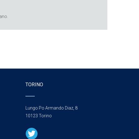
lano.
TORINO
Lungo Po Armando Diaz, 8
10123 Torino