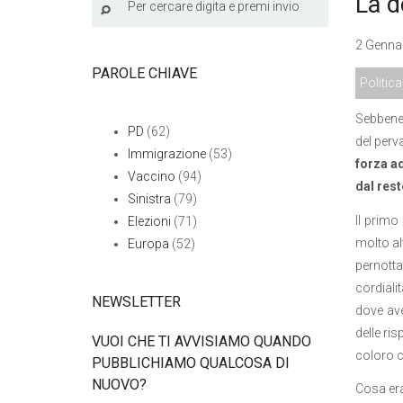
La d
2 Gennai
PAROLE CHIAVE
Politica
Sebbene i
PD
(62)
del perv
Immigrazione
(53)
forza a
Vaccino
(94)
dal rest
Sinistra
(79)
Il prim
Elezioni
(71)
molto al
Europa
(52)
pernott
cordiali
NEWSLETTER
dove ave
delle ri
VUOI CHE TI AVVISIAMO QUANDO
coloro c
PUBBLICHIAMO QUALCOSA DI
NUOVO?
Cosa era