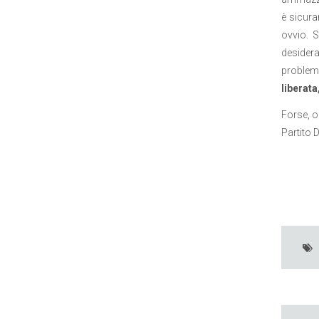
è sicura
ovvio. S
desidera
problema
liberata
Forse, og
Partito 