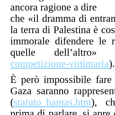
ancora ragione a dire
che «il dramma di entram
la terra di Palestina è c
immorale difendere le r
quelle dell’altro» 
competizione-vittimaria
).
È però impossibile fare 
Gaza saranno rappresent
(
statuto_hamas.htm
), ch
prima di parlare, si apre