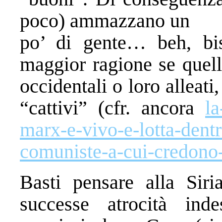
poco) ammazzano un
po’ di gente… beh, bis
maggior ragione se quel
occidentali o loro alleati
“cattivi” (cfr. ancora
la
marx-e-vivo-e-lotta-dentr
comuniste-a-cui-credono-
Basti pensare alla Sir
successe atrocità ind