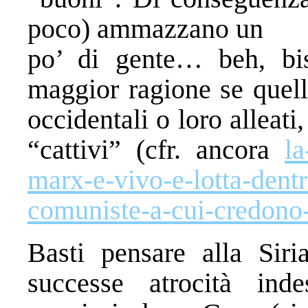
poco) ammazzano un
po’ di gente… beh, bis
maggior ragione se quel
occidentali o loro alleati
“cattivi” (cfr. ancora
la
marx-e-vivo-e-lotta-dentr
comuniste-a-cui-credono-
Basti pensare alla Sir
successe atrocità ind