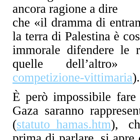
ancora ragione a dire
che «il dramma di entram
la terra di Palestina è c
immorale difendere le r
quelle dell’altro» 
competizione-vittimaria
).
È però impossibile fare 
Gaza saranno rappresent
(
statuto_hamas.htm
), ch
prima di parlare, si apre