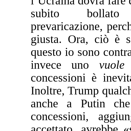
l’Ucraina dovrà fare d
subito bollato
prevaricazione, perc
giusta. Ora, ciò è s
questo io sono contra
invece uno
vuole
t
concessioni è inevit
Inoltre, Trump qualc
anche a Putin che
concessioni, aggi
accettato, avrebbe «