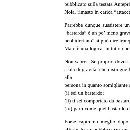
pubblicato sulla testata Antep
Nola, rimasto in carica “attac
Parrebbe dunque sussistere una
“bastarda” è un po’ meno grave
neohitleriano” si può dire tran
Ma c’è una logica, in tutto que
Non saprei. Se proprio dovessi
scala di gravità, che distingue 
alla
persona in quanto somigliante 
(i) sei un bastardo;
(ii) ti sei comportato da bastar
(iii) parli come quel bastardo
Forse capiremo meglio dopo i
affermato in pubblico (in un