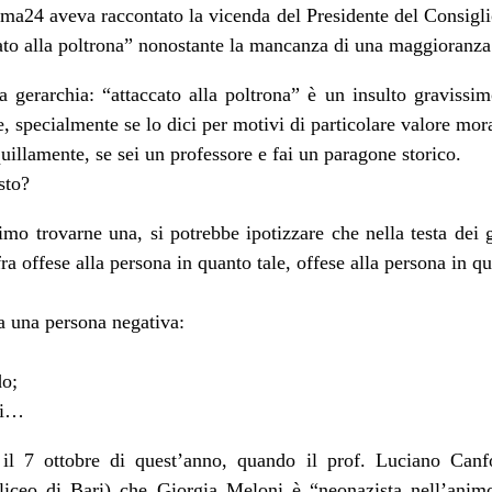
rima24 aveva raccontato la vicenda del Presidente del Consigli
cato alla poltrona” nonostante la mancanza di una maggioranza
 gerarchia: “attaccato alla poltrona” è un insulto gravissimo
, specialmente se lo dici per motivi di particolare valore mor
quillamente, se sei un professore e fai un paragone storico.
sto?
mo trovarne una, si potrebbe ipotizzare che nella testa dei gi
fra offese alla persona in quanto tale, offese alla persona in q
a una persona negativa:
do;
 di…
l 7 ottobre di quest’anno, quando il prof. Luciano Canf
 liceo di Bari) che Giorgia Meloni è “neonazista nell’anim