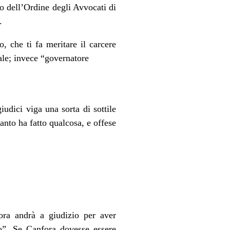
o dell’Ordine degli Avvocati di
.
, che ti fa meritare il carcere
ale; invece “governatore
udici viga una sorta di sottile
uanto ha fatto qualcosa, e offese
ora andrà a giudizio per aver
o”. Se Canfora dovesse essere