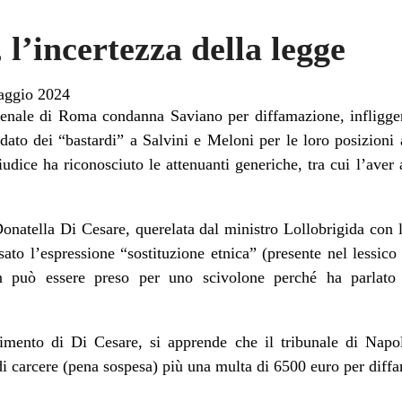
l’incertezza della legge
aggio 2024
 penale di Roma condanna Saviano per diffamazione, infligg
ato dei “bastardi” a Salvini e Meloni per le loro posizioni 
iudice ha riconosciuto le attenuanti generiche, tra cui l’aver 
natella Di Cesare, querelata dal ministro Lollobrigida con 
sato l’espressione “sostituzione etnica” (presente nel lessico
n può essere preso per uno scivolone perché ha parlato 
limento di Di Cesare, si apprende che il tribunale di Napol
i carcere (pena sospesa) più una multa di 6500 euro per dif