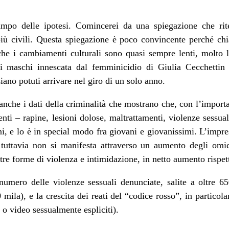
po delle ipotesi. Comincerei da una spiegazione che rit
più civili. Questa spiegazione è poco convincente perché 
che i cambiamenti culturali sono quasi sempre lenti, molto 
ui maschi innescata dal femminicidio di Giulia Cecchetti
 siano potuti arrivare nel giro di un solo anno.
anche i dati della criminalità che mostrano che, con l’import
nti – rapine, lesioni dolose, maltrattamenti, violenze sessual
i, e lo è in special modo fra giovani e giovanissimi. L’impre
he tuttavia non si manifesta attraverso un aumento degli o
ltre forme di violenza e intimidazione, in netto aumento rispet
 numero delle violenze sessuali denunciate, salite a oltre 6
 mila), e la crescita dei reati del “codice rosso”, in particola
 o video sessualmente espliciti).