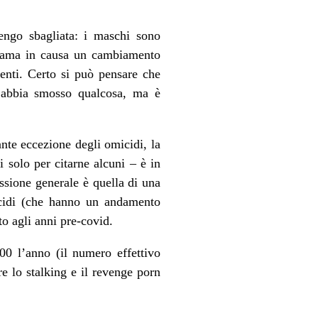
engo sbagliata: i maschi sono
chiama in causa un cambiamento
lenti. Certo si può pensare che
n abbia smosso qualcosa, ma è
ante eccezione degli omicidi, la
i solo per citarne alcuni – è in
ssione generale è quella di una
micidi (che hanno un andamento
to agli anni pre-covid.
500 l’anno (il numero effettivo
re lo stalking e il revenge porn