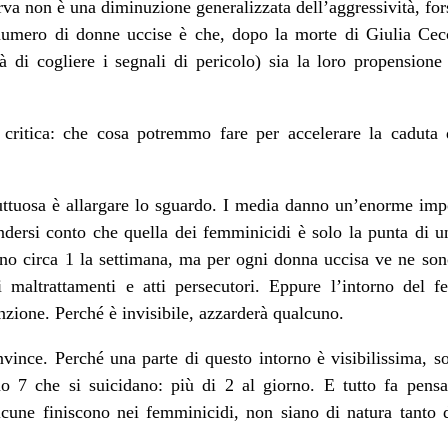
rva non è una diminuzione generalizzata dell’aggressività, for
 numero di donne uccise è che, dopo la morte di Giulia Cecc
à di cogliere i segnali di pericolo) sia la loro propensione a
ritica: che cosa potremmo fare per accelerare la caduta d
uttuosa è allargare lo sguardo. I media danno un’enorme imp
ndersi conto che quella dei femminicidi è solo la punta di u
no circa 1 la settimana, ma per ogni donna uccisa ve ne sono
i maltrattamenti e atti persecutori. Eppure l’intorno del f
enzione. Perché è invisibile, azzarderà qualcuno.
ince. Perché una parte di questo intorno è visibilissima, so
 7 che si suicidano: più di 2 al giorno. E tutto fa pensar
lcune finiscono nei femminicidi, non siano di natura tanto