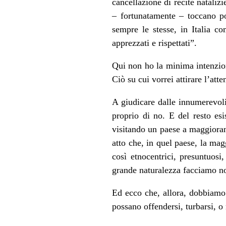
cancellazione di recite nataliz
– fortunatamente – toccano po
sempre le stesse, in Italia co
apprezzati e rispettati”.
Qui non ho la minima intenzione 
Ciò su cui vorrei attirare l’at
A giudicare dalle innumerevoli
proprio di no. E del resto es
visitando un paese a maggioran
atto che, in quel paese, la ma
così etnocentrici, presuntuosi
grande naturalezza facciamo noi,
Ed ecco che, allora, dobbiam
possano offendersi, turbarsi, o 