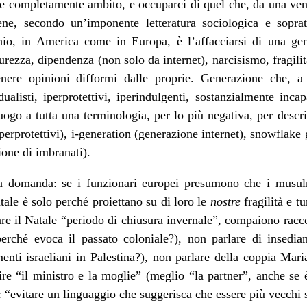
 completamente ambito, e occuparci di quel che, da una vent
ene, secondo un’imponente letteratura sociologica e soprat
o, in America come in Europa, è l’affacciarsi di una gen
rezza, dipendenza (non solo da internet), narcisismo, fragilità
tenere opinioni difformi dalle proprie. Generazione che, a
dualisti, iperprotettivi, iperindulgenti, sostanzialmente inc
ogo a tutta una terminologia, per lo più negativa, per descriv
 iperprotettivi), i-generation (generazione internet), snowflake
ione di imbranati).
ra domanda: se i funzionari europei presumono che i musul
tale è solo perché proiettano su di loro le
nostre
fragilità e 
re il Natale “periodo di chiusura invernale”, compaiono rac
perché evoca il passato coloniale?), non parlare di insedi
nti israeliani in Palestina?), non parlare della coppia Mari
re “il ministro e la moglie” (meglio “la partner”, anche se 
 “evitare un linguaggio che suggerisca che essere più vecchi s