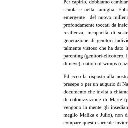
Per capirlo, dobbiamo cambiare
scuola e nella famiglia. Ebb
emergente del nuovo millenni
profondamente toccati da insicu
resilienza, incapacità di sos
generazione di genitori indivi
talmente vistoso che ha dato lu
parenting (genitori-elicottero,
di neve), nation of wimps (naz
Ed ecco la risposta alla nost
presepe o per un augurio di Na
documento che invita a chiama
di colonizzazione di Marte (
vengono in mente gli insediame
meglio Malika e Julio), non di
compare questo surreale invito: