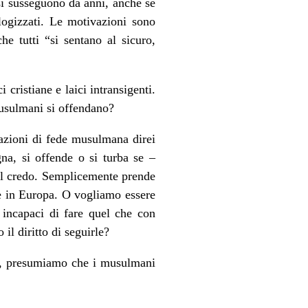
 si susseguono da anni, anche se
logizzati. Le motivazioni sono
he tutti “si sentano al sicuro,
 cristiane e laici intransigenti.
 musulmani si offendano?
iazioni di fede musulmana direi
na, si offende o si turba se –
uel credo. Semplicemente prende
te in Europa. O vogliamo essere
o incapaci di fare quel che con
il diritto di seguirle?
i, presumiamo che i musulmani