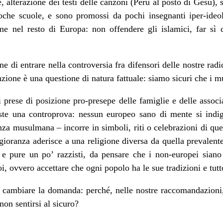
ie, alterazione dei testi delle canzoni (Perù al posto di Gesù),
che scuole, e sono promossi da pochi insegnanti iper-ideo
me nel resto di Europa: non offendere gli islamici, far sì c
di entrare nella controversia fra difensori delle nostre radici
tenzione è una questione di natura fattuale: siamo sicuri che i
 prese di posizione pro-presepe delle famiglie e delle assoc
iste una controprova: nessun europeo sano di mente si indig
za musulmana – incorre in simboli, riti o celebrazioni di q
ggioranza aderisce a una religione diversa da quella prevalen
, e pure un po’ razzisti, da pensare che i non-europei sian
 ovvero accettare che ogni popolo ha le sue tradizioni e tutto 
o cambiare la domanda: perché, nelle nostre raccomandazion
non sentirsi al sicuro?