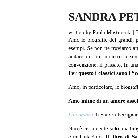
SANDRA PETR
written by Paola Mastrocola
|
Amo le biografie dei grandi, 
esempi. Se non ne troviamo att
andare un po’ indietro a sc
convenzione, il passato. In u
Per questo i classici sono i 
Amo, in particolare, le biografie
Amo infine di un amore assol
La corsara
di Sandra Petrignani 
Non è certamente solo una bio
è mai piaciuto.
Il libro di S