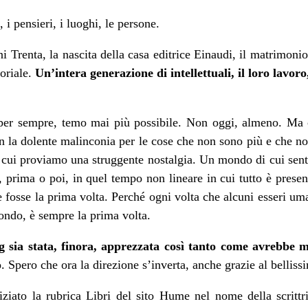
e, i pensieri, i luoghi, le persone.
ni Trenta, la nascita della casa editrice Einaudi, il matrimonio
toriale.
Un’intera generazione di intellettuali, il loro lavoro, 
er sempre, temo mai più possibile. Non oggi, almeno. Ma c
con la dolente malinconia per le cose che non sono più e ch
 cui proviamo una struggente nostalgia. Un mondo di cui sen
, prima o poi, in quel tempo non lineare in cui tutto è prese
e fosse la prima volta. Perché ogni volta che alcuni esseri uma
ondo, è sempre la prima volta.
 sia stata, finora, apprezzata così tanto come avrebbe m
o. Spero che ora la direzione s’inverta, anche grazie al belliss
ziato la rubrica Libri del sito Hume nel nome della scritt