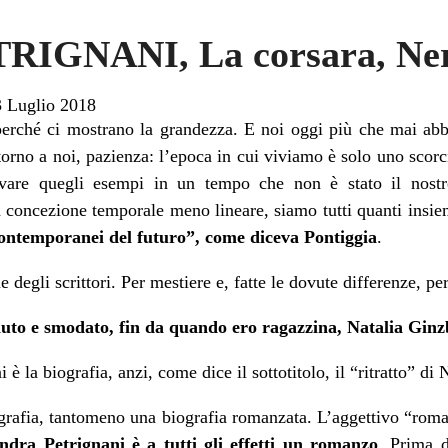
IGNANI, La corsara, Neri
3 Luglio 2018
perché ci mostrano la grandezza. E noi oggi più che mai ab
orno a noi, pazienza: l’epoca in cui viviamo è solo uno scorci
ovare quegli esempi in un tempo che non è stato il nos
na concezione temporale meno lineare, siamo tutti quanti ins
“contemporanei del futuro”, come diceva Pontiggia
.
 degli scrittori. Per mestiere e, fatte le dovute differenze, per
uto e smodato, fin da quando ero ragazzina, Natalia Gin
è la biografia, anzi, come dice il sottotitolo, il “ritratto” di
grafia, tantomeno una biografia romanzata. L’aggettivo “roma
andra Petrignani è a tutti gli effetti un romanzo
. Prima d