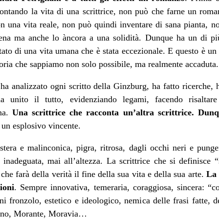
raccontando la vita di una scrittrice, non può che farne un r
con una vita reale, non può quindi inventare di sana pianta, 
frena ma anche lo àncora a una solidità. Dunque ha un di più
ato di una vita umana che è stata eccezionale. E questo è un 
toria che sappiamo non solo possibile, ma realmente accaduta.
 ha analizzato ogni scritto della Ginzburg, ha fatto ricerche, 
a unito il tutto, evidenziando legami, facendo risaltare 
na.
Una scrittrice che racconta un’altra scrittrice. Dun
un esplosivo vincente.
era e malinconica, pigra, ritrosa, dagli occhi neri e pungenti
 inadeguata, mai all’altezza. La scrittrice che si definisce 
che farà della verità il fine della sua vita e della sua arte.
La 
ioni
. Sempre innovativa, temeraria, coraggiosa, sincera: “c
ni fronzolo, estetico e ideologico, nemica delle frasi fatte, 
lvino, Morante, Moravia…