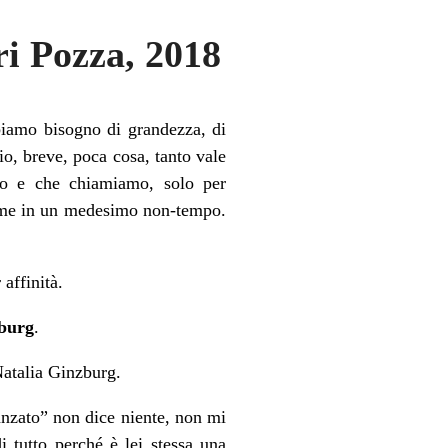
 Pozza, 2018
biamo bisogno di grandezza, di
o, breve, poca cosa, tanto vale
tro e che chiamiamo
, solo per
ieme in un medesimo non-tempo.
 affinità.
zburg
.
 Natalia Ginzburg.
nzato” non dice niente, non mi
i tutto perché è lei stessa una