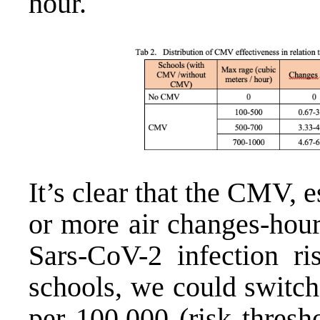
hour.
It’s clear that the CMV, e
or more air changes-hour)
Sars-CoV-2 infection r
schools, we could switch
per 100,000 (risk thresh