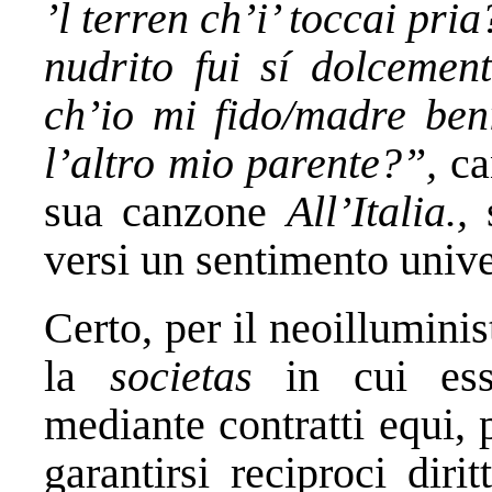
’l terren ch’i’ toccai pri
nudrito fui sí dolcemen
ch’io mi fido/madre ben
l’altro mio parente?”,
ca
sua canzone
All’Italia.,
versi un sentimento unive
Certo, per il neoillumini
la
societas
in cui esse
mediante contratti equi, p
garantirsi reciproci diri