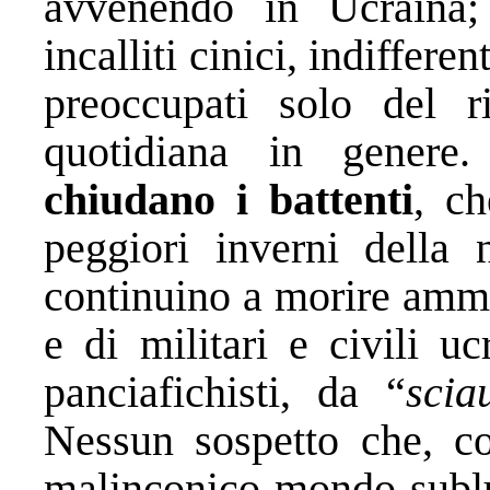
avvenendo in Ucraina;
incalliti cinici, indifferen
preoccupati solo del r
quotidiana in gener
chiudano i battenti
, c
peggiori inverni della 
continuino a morire ammaz
e di militari e civili u
panciafichisti, da “
scia
Nessun sospetto che, c
malinconico mondo sublun