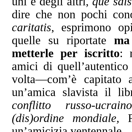
uni e degli altri,
que sais
dire che non pochi con
caritatis
, esprimono opi
quelle su riportate
ma
metterle per iscritto
: 
amici di quell’autentic
volta—com’è capitato 
un’amica slavista il l
conflitto russo-ucra
(dis)ordine mondiale,
un’amicizia ventennale.