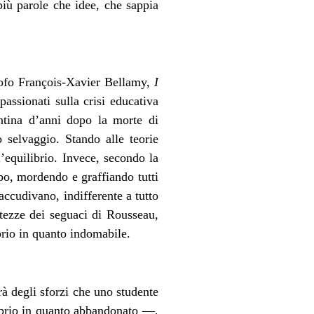
iù parole che idee, che sappia
sofo François-Xavier Bellamy,
I
assionati sulla crisi educativa
ntina d’anni dopo la morte di
selvaggio. Stando alle teorie
’equilibrio. Invece, secondo la
po, mordendo e graffiando tutti
accudivano, indifferente a tutto
tezze dei seguaci di Rousseau,
prio in quanto indomabile.
erà degli sforzi che uno studente
roprio in quanto abbandonato —,