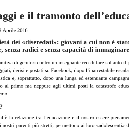
aggi e il tramonto dell’educ
2 Aprile 2018
ietà dei «diseredati»: giovani a cui non è stat
 senza radici e senza capacità di immaginare e
tiva di genitori contro un insegnante reo di fare soltanto il pr
ggiati, derisi e postati su Facebook, dopo l’inarrestabile escal
lastica e, soprattutto, dopo una lunga ed estenuante campagna
 al primo ma neppure agli ultimi posti la catastrofe educa
ermo.
?
l è la relazione tra l’educazione e il nostro essere piena
nostri parenti più stretti, permettono ai loro «adolescenti» 