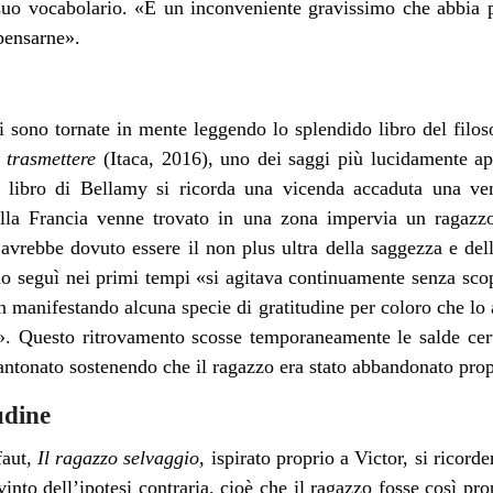
 suo vocabolario. «È un inconveniente gravissimo che abbia p
 pensarne».
 sono tornate in mente leggendo lo splendido libro del filo
 trasmettere
(Itaca, 2016), uno dei saggi più lucidamente app
el libro di Bellamy si ricorda una vicenda accaduta una ve
la Francia venne trovato in una zona impervia un ragazzo 
vrebbe dovuto essere il non plus ultra della saggezza e dell
o seguì nei primi tempi «si agitava continuamente senza sco
n manifestando alcuna specie di gratitudine per coloro che lo 
e». Questo ritrovamento scosse temporaneamente le salde cer
antonato sostenendo che il ragazzo era stato abbandonato pro
udine
faut,
Il ragazzo selvaggio
, ispirato proprio a Victor, si ricord
into dell’ipotesi contraria, cioè che il ragazzo fosse così p