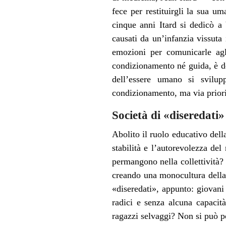
fece per restituirgli la sua u
cinque anni Itard si dedicò a
causati da un’infanzia vissuta 
emozioni per comunicarle agl
condizionamento né guida, è des
dell’essere umano si svilup
condizionamento, ma via priorita
Società di «diseredati»
Abolito il ruolo educativo del
stabilità e l’autorevolezza del
permangono nella collettività? 
creando una monocultura della 
«diseredati», appunto: giovani
radici e senza alcuna capacit
ragazzi selvaggi? Non si può p