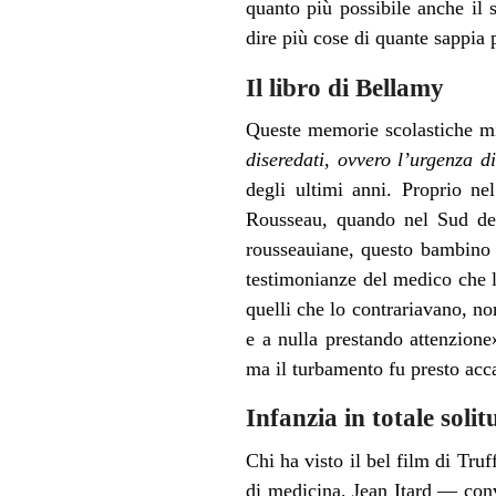
quanto più possibile anche il
dire più cose di quante sappia
Il libro di Bellamy
Queste memorie scolastiche mi
diseredati
,
ovvero l’urgenza di
degli ultimi anni. Proprio n
Rousseau, quando nel Sud del
rousseauiane, questo bambino a
testimonianze del medico che l
quelli che lo contrariavano, no
e a nulla prestando attenzion
ma il turbamento fu presto acc
Infanzia in totale solit
Chi ha visto il bel film di Truf
di medicina, Jean Itard — conv