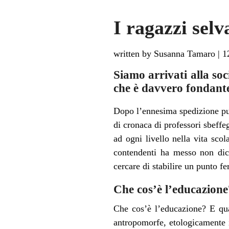
I ragazzi selv
written by Susanna Tamaro
|
1
Siamo arrivati alla soc
che è davvero fondante,
Dopo l’ennesima spedizione puni
di cronaca di professori sbeffe
ad ogni livello nella vita sco
contendenti ha messo non dico
cercare di stabilire un punto f
Che cos’è l’educazione
Che cos’è l’educazione? E qua
antropomorfe, etologicamente i 