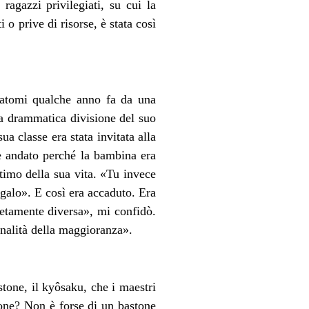
ragazzi privilegiati, su cui la
i o prive di risorse, è stata così
tatomi qualche anno fa da una
lla drammatica divisione del suo
a classe era stata invitata alla
e andato perché la bambina era
timo della sua vita. «Tu invece
egalo». E così era accaduto. Era
letamente diversa», mi confidò.
analità della maggioranza».
tone, il kyôsaku, che i maestri
zione? Non è forse di un bastone