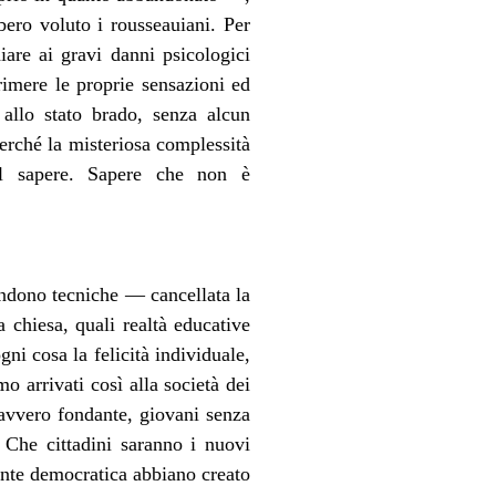
bero voluto i rousseauiani. Per
are ai gravi danni psicologici
primere le proprie sensazioni ed
allo stato brado, senza alcun
perché la misteriosa complessità
del sapere. Sapere che non è
endono tecniche — cancellata la
a chiesa, quali realtà educative
ni cosa la felicità individuale,
 arrivati così alla società dei
davvero fondante, giovani senza
 Che cittadini saranno i nuovi
ente democratica abbiano creato