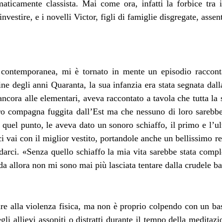
icamente classista. Mai come ora, infatti la forbice tra i 
vestire, e i novelli Victor, figli di famiglie disgregate, assent
a contemporanea, mi è tornato in mente un episodio raccon
fine degli anni Quaranta, la sua infanzia era stata segnata da
cora alle elementari, aveva raccontato a tavola che tutta la su
ro compagna fuggita dall’Est ma che nessuno di loro sarebb
quel punto, le aveva dato un sonoro schiaffo, il primo e l’ul
ci vai con il miglior vestito, portandole anche un bellissimo r
andarci. «Senza quello schiaffo la mia vita sarebbe stata comp
 da allora non mi sono mai più lasciata tentare dalla crudele b
re alla violenza fisica, ma non è proprio colpendo con un bas
gli allievi assopiti o distratti durante il tempo della medita