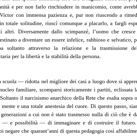
manità e per non farlo rinchiudere in manicomio, come avreb
 Victor con immensa pazienza e, pur non riuscendo a rimedi
in totale solitudine, riuscì comunque a placarlo, a fargli es
i altri. Diversamente dallo scimpanzé, l’uomo che cresce 
tinato a diventare un essere infelice, rabbioso e selvatico, 
pa soltanto attraverso la relazione e la trasmissione 
ria per la libertà e la stabilità della persona.
la scuola — ridotta nel migliore dei casi a luogo dove si appr
 nucleo familiare, scomparsi storicamente i partiti, eclissata l
Soltanto il narcisismo anarchico della Rete che esalta sopra og
mente e una totale anestesia del cuore. Di questo passo, siamo
 generazioni a cui non è stato trasmesso nulla di ciò che è 
à — e possibilità — di immaginare e di costruire il futuro.
oi negare che quarant’anni di questa pedagogia così affabilm