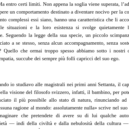
 entro certi limiti. Non appena la soglia viene superata, l’ad
mpere un comportamento destinato a diventare nocivo per la c
nto complessi essi siano, hanno una caratteristica che li acco
le situazioni e la loro esistenza si svolge quietamente l
ne. Seguendo la legge della sua specie, un piccolo scimpa
ato a se stesso, senza alcun accompagnamento, senza sosteg
? Quello che ormai troppo spesso abbiamo sotto i nostri oc
mpatia, succube dei sempre più folli capricci del suo ego.
ndo io studiavo alle magistrali nei primi anni Settanta, il ca
lla visione del filosofo svizzero, infatti, il bambino, per po
sciato il più possibile allo stato di natura, rinunciando a
essuna ragione al mondo: assolutamente nulla» scrive nel su
aginare che pretendete di avere su di lui qualche autori
cietà — indi della civiltà e dalla nebulosità della cultura 