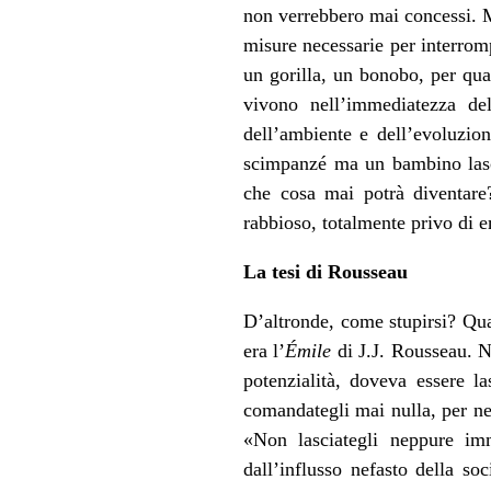
non verrebbero mai concessi. Ma
misure necessarie per interro
un gorilla, un bonobo, per qua
vivono nell’immediatezza del
dell’ambiente e dell’evoluzio
scimpanzé ma un bambino lasci
che cosa mai potrà diventare
rabbioso, totalmente privo di e
La tesi di Rousseau
D’altronde, come stupirsi? Qua
era l’
Émile
di J.J. Rousseau. Ne
potenzialità, doveva essere la
comandategli mai nulla, per n
«Non lasciategli neppure imm
dall’influsso nefasto della so